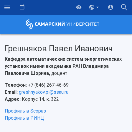
Грешняков Павел Иванович
Кафедра автоматических систем энергетических
установок имени академика РАН Владимира
Павловича Шорина,
доцент
Телефон:
+7 (846) 267-46-69
Email:
greshnyakov.pi@ssau.ru
Адрес:
Корпус 14, к. 322
Профиль в Scopus
НАЗАД
Профиль в РИНЦ
Об университете
Новости
Образование
Научно-исследовательская деятельность
История
Главные новости
Почему я выбираю Самарский университет?
Основные научные направления