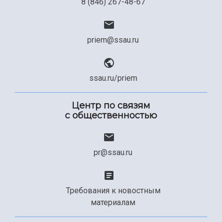
8 (846) 267-48-67
priem@ssau.ru
ssau.ru/priem
Центр по связям
с общественностью
pr@ssau.ru
Требования к новостным
материалам