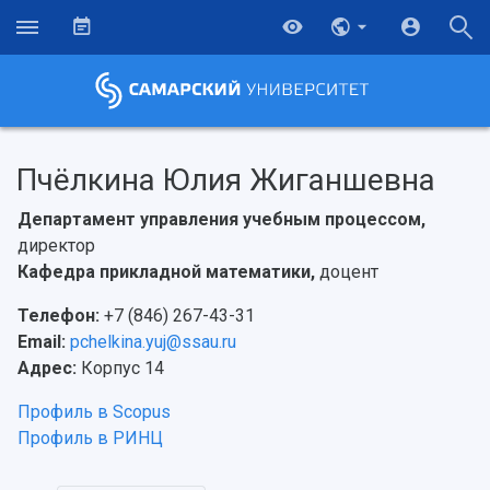
Пчёлкина Юлия Жиганшевна
Департамент управления учебным процессом,
директор
Кафедра прикладной математики,
доцент
Телефон:
+7 (846) 267-43-31
Email:
pchelkina.yuj@ssau.ru
Адрес:
Корпус 14
Профиль в Scopus
НАЗАД
Профиль в РИНЦ
Об университете
Новости
Образование
Научно-исследовательская деятельность