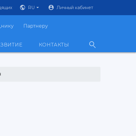
дящих
RU
Личный кабинет
днику
Партнеру
АЗВИТИЕ
КОНТАКТЫ
ч