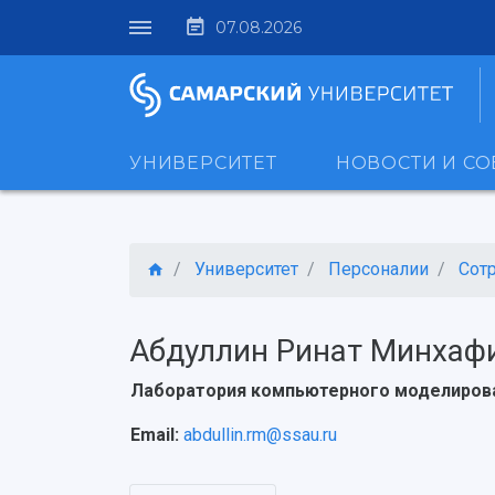
07.08.2026
УНИВЕРСИТЕТ
НОВОСТИ И С
Университет
Персоналии
Сот
Абдуллин Ринат Минхаф
Лаборатория компьютерного моделиро
Email:
abdullin.rm@ssau.ru