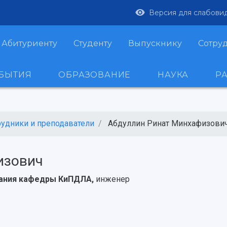
Версия для слабови
Абитуриенту
Студенту
Выпускнику
Сотру
ОБЫТИЯ
ОБРАЗОВАНИЕ
НАУКА
Р
рудники и преподаватели
Абдуллин Ринат Минхафизови
изович
вания кафедры КиПДЛА,
инженер