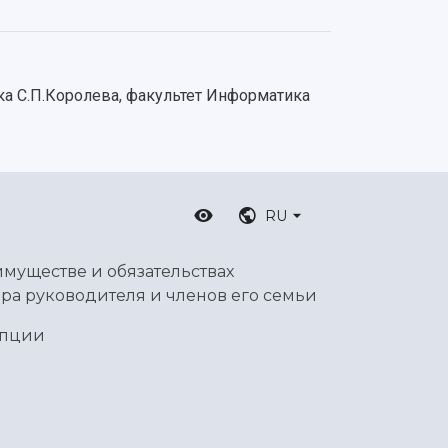
а С.П.Королева, факультет Информатика
RU
имуществе и обязательствах
ра руководителя и членов его семьи
упции