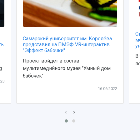
С
Самарский университет им. Королёва
м
ть
представил на ПМЭФ VR-интерактив
у
"Эффект бабочки"
В
Проект войдет в состав
п
g
мультимедийного музея "Умный дом
бабочек"
023
16.06.2022