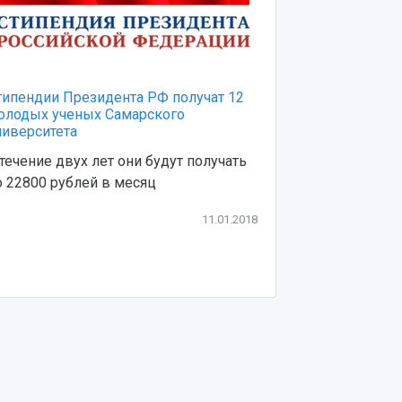
Подведены и
типендии Президента РФ получат 12
региональны
олодых ученых Самарского
ниверситета
Ученые Самар
получили 10 
 течение двух лет они будут получать
о 22800 рублей в месяц
11.01.2018