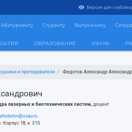
Версия для слабови
Абитуриенту
Студенту
Выпускнику
Сотру
ОБЫТИЯ
ОБРАЗОВАНИЕ
НАУКА
Р
рудники и преподаватели
Федотов Александр Александро
ксандрович
ра лазерных и биотехнических систем,
доцент
afedotov@ssau.ru
:
Корпус 18, к. 315