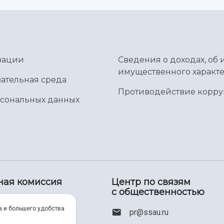
зации
Сведения о доходах, об 
имущественного характе
ательная среда
Противодействие корр
рсональных данных
ная комиссия
Центр по связям
с общественностью
00) 550-34-35
а и большего удобства
pr@ssau.ru