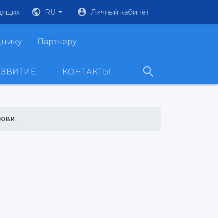
дящих
RU
Личный кабинет
днику
Партнеру
АЗВИТИЕ
КОНТАКТЫ
ви...