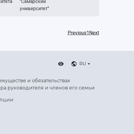
итета
"Самарский
университет"
Previous
1
Next
RU
имуществе и обязательствах
ра руководителя и членов его семьи
упции