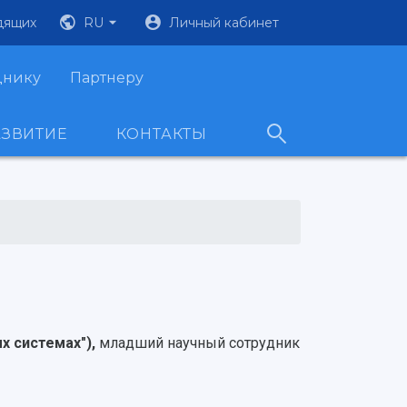
дящих
RU
Личный кабинет
днику
Партнеру
АЗВИТИЕ
КОНТАКТЫ
х системах"),
младший научный сотрудник