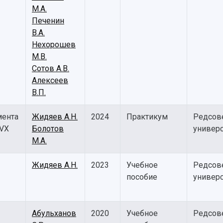
М.А.
Печенин
В.А.
Нехорошев
М.В.
Сотов А.В.
Алексеев
В.П.
мента
Жидяев А.Н.
2024
Практикум
Редсов
-VX
Болотов
универс
М.А.
Жидяев А.Н.
2023
Учебное
Редсов
пособие
универс
Абульханов
2020
Учебное
Редсов