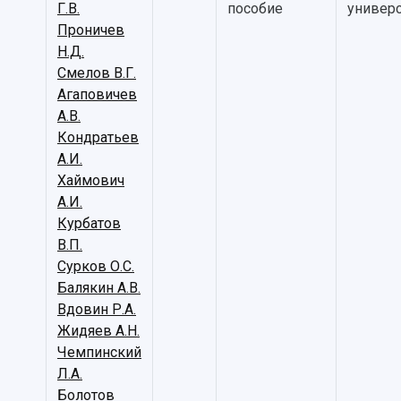
Г.В.
пособие
универс
Проничев
Н.Д.
Смелов В.Г.
Агаповичев
А.В.
Кондратьев
А.И.
Хаймович
А.И.
Курбатов
В.П.
Сурков О.С.
Балякин А.В.
Вдовин Р.А.
Жидяев А.Н.
Чемпинский
Л.А.
Болотов