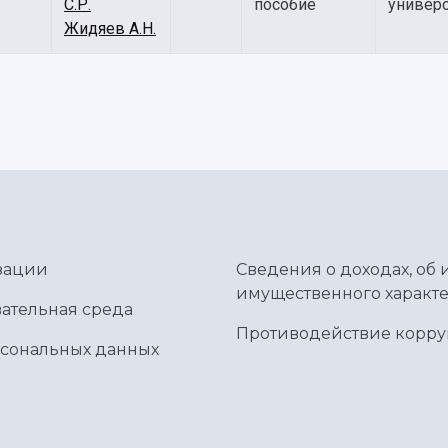
С.Р.
пособие
универс
Жидяев А.Н.
зации
Сведения о доходах, об 
имущественного характе
ательная среда
Противодействие корр
рсональных данных