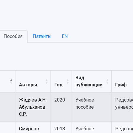
Пособия
Патенты
EN
Вид
Авторы
Год
публикации
Гриф
Жидяев А.Н.
2020
Учебное
Редсов
Абульханов
пособие
универс
С.Р.
Смирнов
2018
Учебное
Редсов