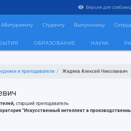
Версия для слабови
Абитуриенту
Студенту
Выпускнику
Сотру
ОБЫТИЯ
ОБРАЗОВАНИЕ
НАУКА
Р
рудники и преподаватели
Жидяев Алексей Николаевич
евич
ателей,
старший преподаватель
оратория "Искусственный интеллект в производственны