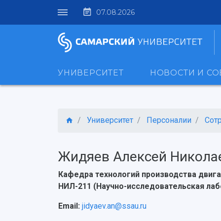
07.08.2026
УНИВЕРСИТЕТ
НОВОСТИ И С
Университет
Персоналии
Сот
Жидяев Алексей Никола
Кафедра технологий производства двиг
НИЛ-211 (Научно-исследовательская лаб
Email:
jidyaev.an@ssau.ru