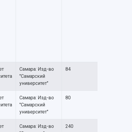
ет
Самара: Изд-во
84
итета
"Самарский
университет"
ет
Самара: Изд-во
80
итета
"Самарский
университет"
ет
Самара: Изд-во
240