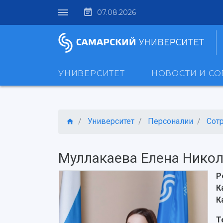
07.08.2026
УНИВЕРСИТЕТ
НОВОСТИ И С
Университет
Персоналии
Сот
Муллакаева Елена Нико
Р
К
К
Т