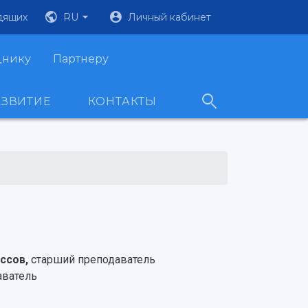
дящих
RU
Личный кабинет
днику
Партнеру
АЗВИТИЕ
КОНТАКТЫ
ессов,
старший преподаватель
аватель