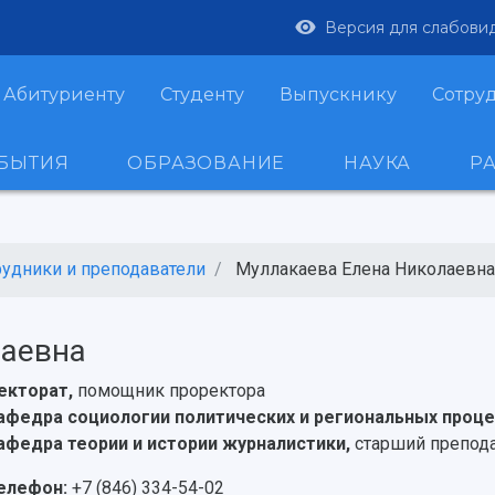
Версия для слабови
Абитуриенту
Студенту
Выпускнику
Сотру
ОБЫТИЯ
ОБРАЗОВАНИЕ
НАУКА
Р
рудники и преподаватели
Муллакаева Елена Николаевна
лаевна
екторат,
помощник проректора
афедра социологии политических и региональных проц
афедра теории и истории журналистики,
старший препод
елефон:
+7 (846) 334-54-02