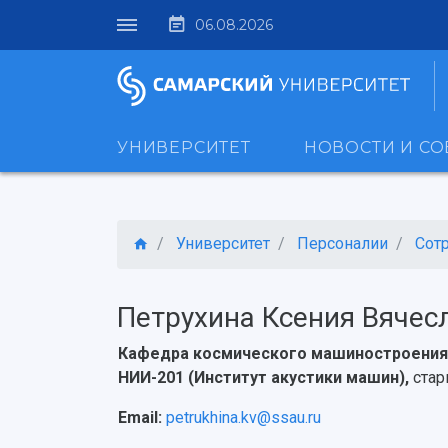
06.08.2026
УНИВЕРСИТЕТ
НОВОСТИ И С
Университет
Персоналии
Сот
Петрухина Ксения Вячес
Кафедра космического машиностроения 
НИИ-201 (Институт акустики машин),
стар
Email:
petrukhina.kv@ssau.ru