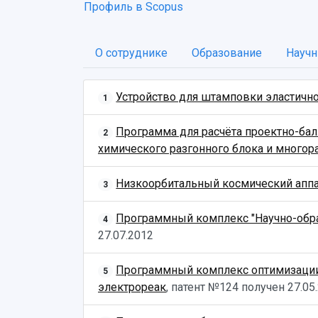
Профиль в Scopus
О сотруднике
Образование
Научн
Устройство для штамповки эластичн
1
Программа для расчёта проектно-бал
2
химического разгонного блока и многор
Низкоорбитальный космический апп
3
Программный комплекс "Научно-образ
4
27.07.2012
Программный комплекс оптимизации 
5
электрореак
, патент №124 получен
27.05