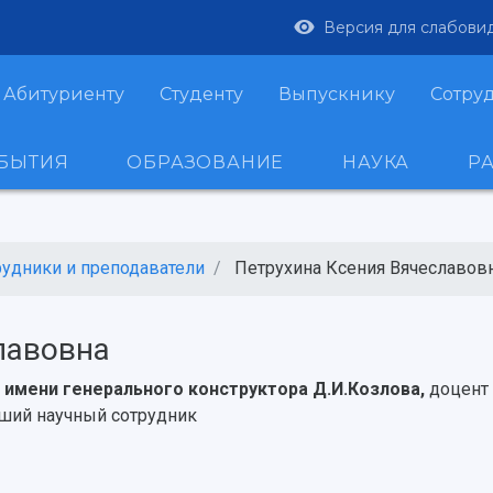
Версия для слабови
Абитуриенту
Студенту
Выпускнику
Сотру
ОБЫТИЯ
ОБРАЗОВАНИЕ
НАУКА
Р
рудники и преподаватели
Петрухина Ксения Вячеславов
лавовна
имени генерального конструктора Д.И.Козлова,
доцент
ший научный сотрудник