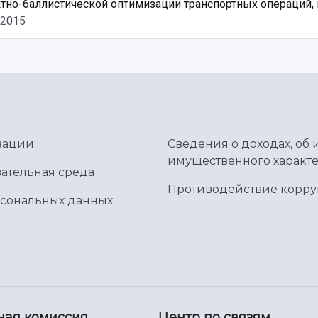
тно-баллистической оптимизации транспортных операций
.2015
зации
Сведения о доходах, об 
имущественного характе
ательная среда
Противодействие корр
рсональных данных
ная комиссия
Центр по связям