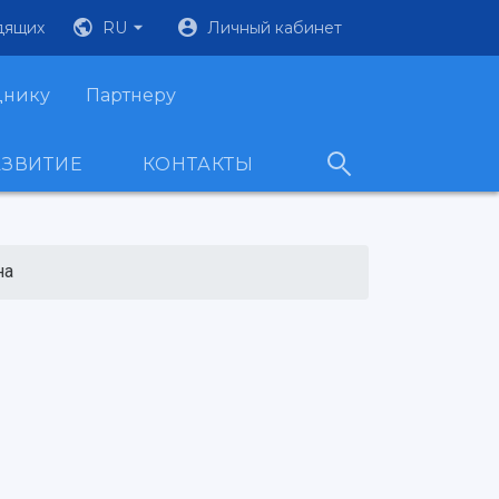
дящих
RU
Личный кабинет
днику
Партнеру
АЗВИТИЕ
КОНТАКТЫ
на