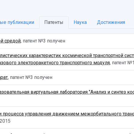
ые публикации
Патенты
Наука
Достижения
ой средой
, патент №3 получен
листических характеристик космической транспортной сист
азового электроракетного транспортного модуля
, патент 
арат
, патент №3 получен
овательная виртуальная лаборатория "Анализ и синтез ко
процесса управления движением межорбитального трансп
.2015