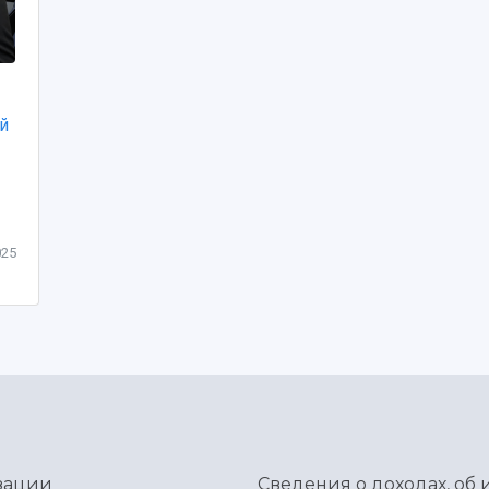
й
025
зации
Сведения о доходах, об 