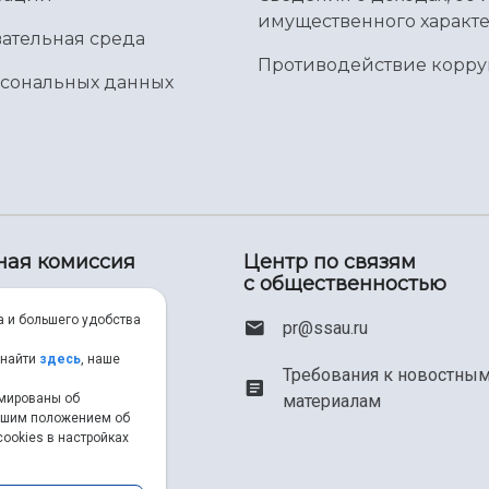
имущественного характе
ательная среда
Противодействие корр
рсональных данных
ная комиссия
Центр по связям
с общественностью
00) 550-34-35
а и большего удобства
pr@ssau.ru
46) 267-48-67
 найти
здесь
, наше
Требования к новостны
рмированы об
материалам
em@ssau.ru
нашим положением об
ookies в настройках
.ru/priem