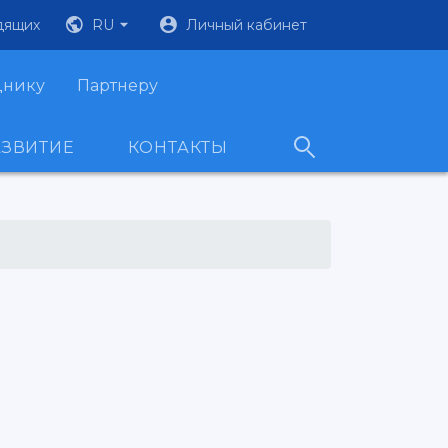
дящих
RU
Личный кабинет
днику
Партнеру
АЗВИТИЕ
КОНТАКТЫ