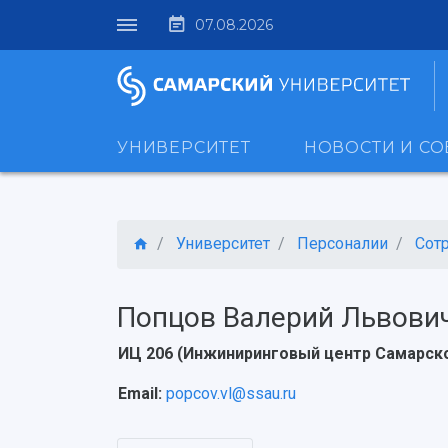
07.08.2026
УНИВЕРСИТЕТ
НОВОСТИ И С
Университет
Персоналии
Сот
Попцов Валерий Львови
ИЦ 206 (Инжиниринговый центр Самарско
Email:
popcov.vl@ssau.ru