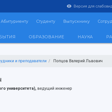
Версия для слабови
Абитуриенту
Студенту
Выпускнику
Сотру
ОБЫТИЯ
ОБРАЗОВАНИЕ
НАУКА
Р
рудники и преподаватели
Попцов Валерий Львович
ч
го университета),
ведущий инженер