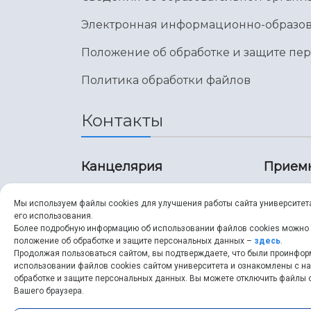
Электронная информационно-образов
Положение об обработке и защите пе
Политика обработки файлов
Контакты
Канцелярия
Прием
8 (846) 267-43-70
8 (8
Мы используем файлы cookies для улучшения работы сайта университет
его использования.
8 (846) 267-43-70
8 (8
Более подробную информацию об использовании файлов cookies можно
положение об обработке и защите персональных данных –
здесь
.
Продолжая пользоваться сайтом, вы подтверждаете, что были проинфо
ssau@ssau.ru
pri
использовании файлов cookies сайтом университета и ознакомлены с 
обработке и защите персональных данных. Вы можете отключить файлы c
ssau
Вашего браузера.