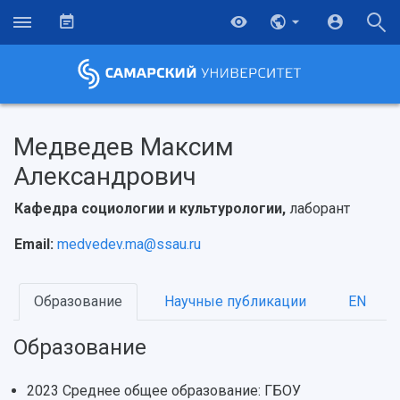
Медведев Максим
Александрович
Кафедра социологии и культурологии,
лаборант
Email:
medvedev.ma@ssau.ru
Образование
Научные публикации
EN
НАЗАД
Образование
Об университете
Новости
Образование
Научно-исследовательская деятельность
История
Главные новости
Почему я выбираю Самарский университет?
Основные научные направления
2023 Среднее общее образование: ГБОУ