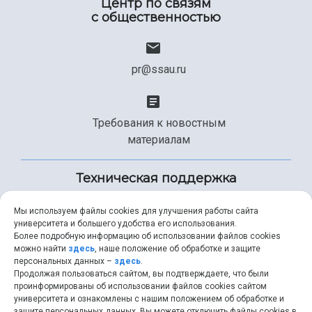
Центр по связям
с общественностью
pr@ssau.ru
Требования к новостным
материалам
Техническая поддержка
Мы используем файлы cookies для улучшения работы сайта
университета и большего удобства его использования.
+7 (846) 267-49-99
Более подробную информацию об использовании файлов cookies
можно найти
здесь
, наше положение об обработке и защите
персональных данных –
здесь
.
Продолжая пользоваться сайтом, вы подтверждаете, что были
help@ssau.ru
проинформированы об использовании файлов cookies сайтом
университета и ознакомлены с нашим положением об обработке и
защите персональных данных. Вы можете отключить файлы cookies в