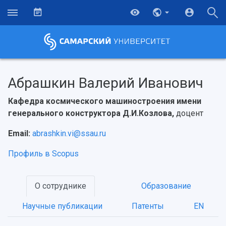
Абрашкин Валерий Иванович
Кафедра космического машиностроения имени
генерального конструктора Д.И.Козлова,
доцент
Email:
abrashkin.vi@ssau.ru
Профиль в Scopus
НАЗАД
О сотруднике
Образование
Об университете
Новости
Образование
Научно-исследовательская деятельность
Научные публикации
Патенты
EN
История
Главные новости
Почему я выбираю Самарский университет?
Основные научные направления