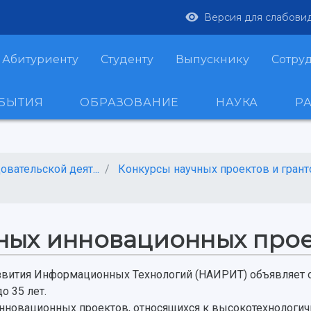
Версия для слабови
Абитуриенту
Студенту
Выпускнику
Сотру
ОБЫТИЯ
ОБРАЗОВАНИЕ
НАУКА
Р
вательской деят...
Конкурсы научных проектов и грант
ных инновационных про
звития Информационных Технологий (НАИРИТ) объявляет о
о 35 лет.
 инновационных проектов, относящихся к высокотехнологи