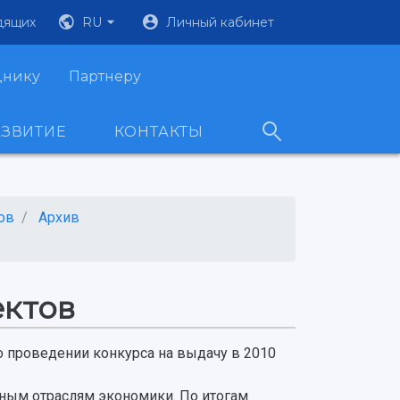
дящих
RU
Личный кабинет
днику
Партнеру
АЗВИТИЕ
КОНТАКТЫ
ов
Архив
ектов
 проведении конкурса на выдачу в 2010
чным отраслям экономики. По итогам