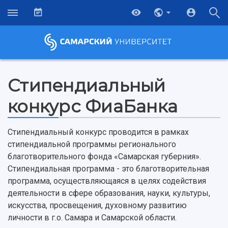
Стипендиальный
конкурс ФиаБанка
Стипендиальный конкурс проводится в рамках
стипендиальной программы регионального
благотворительного фонда «Самарская губерния».
Стипендиальная программа - это благотворительная
программа, осуществляющаяся в целях содействия
НАЗАД
деятельности в сфере образования, науки, культуры,
искусства, просвещения, духовному развитию
Об университете
Новости
Образование
Научно-исследовательская деятельность
личности в г.о. Самара и Самарской области.
История
Главные новости
Почему я выбираю Самарский университет?
Основные научные направления