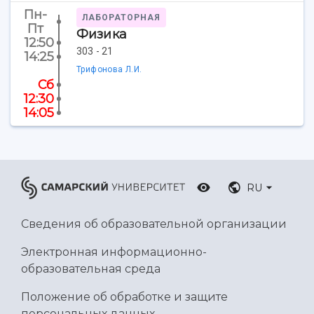
Ботанический сад
Пн-
ЛАБОРАТОРНАЯ
Умный дом бабочек
Пт
Физика
12:50
Международный межвузовский кампус
303 - 21
14:25
Сведения об образовательной организации
Трифонова Л.И.
Сб
12:30
Официальные документы
14:05
RU
Сведения об образовательной организации
Электронная информационно-
образовательная среда
Положение об обработке и защите
персональных данных