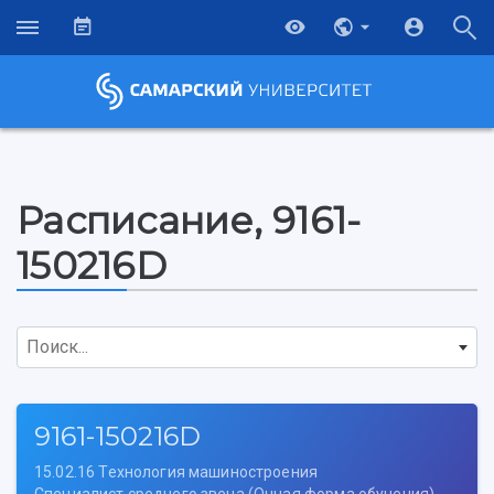
Расписание, 9161-
150216D
Поиск...
9161-150216D
15.02.16 Технология машиностроения