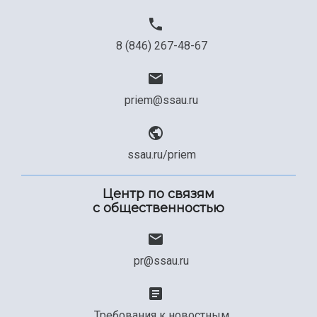
8 (846) 267-48-67
priem@ssau.ru
ssau.ru/priem
Центр по связям
с общественностью
pr@ssau.ru
Требования к новостным