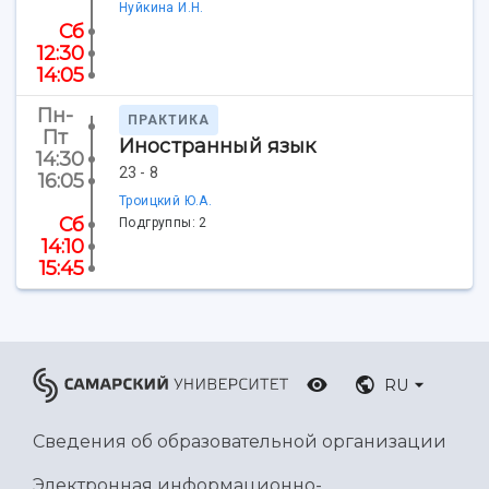
Центр истории авиационных двигателей
Нуйкина И.Н.
Ботанический сад
Сб
12:30
Умный дом бабочек
14:05
Международный межвузовский кампус
Пн-
Сведения об образовательной организации
ПРАКТИКА
Пт
Иностранный язык
14:30
Официальные документы
23 - 8
16:05
Троицкий Ю.А.
Сб
Подгруппы: 2
14:10
15:45
RU
Сведения об образовательной организации
Электронная информационно-