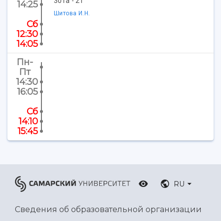
Центр истории авиационных двигателей
301а - 21
14:25
Ботанический сад
Шитова И.Н.
Сб
Умный дом бабочек
12:30
Международный межвузовский кампус
14:05
Сведения об образовательной организации
Пн-
Пт
Официальные документы
14:30
16:05
Сб
14:10
15:45
RU
Сведения об образовательной организации