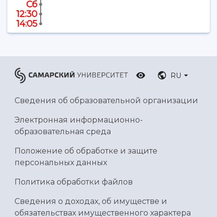
Ботанический сад
Сб
12:30
Умный дом бабочек
14:05
Международный межвузовский кампус
Сведения об образовательной организации
Официальные документы
RU
Сведения об образовательной организации
Электронная информационно-
образовательная среда
Положение об обработке и защите
персональных данных
Политика обработки файлов
Сведения о доходах, об имуществе и
обязательствах имущественного характера