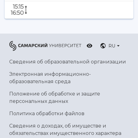
Ботанический сад
15:15
Умный дом бабочек
16:50
Международный межвузовский кампус
Сведения об образовательной организации
Официальные документы
RU
Сведения об образовательной организации
Электронная информационно-
образовательная среда
Положение об обработке и защите
персональных данных
Политика обработки файлов
Сведения о доходах, об имуществе и
обязательствах имущественного характера