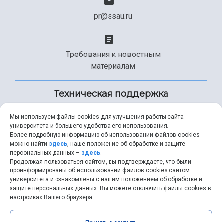
pr@ssau.ru
Требования к новостным
материалам
Техническая поддержка
Мы используем файлы cookies для улучшения работы сайта
университета и большего удобства его использования.
+7 (846) 267-49-99
Более подробную информацию об использовании файлов cookies
можно найти
здесь
, наше положение об обработке и защите
персональных данных –
здесь
.
Продолжая пользоваться сайтом, вы подтверждаете, что были
help@ssau.ru
проинформированы об использовании файлов cookies сайтом
университета и ознакомлены с нашим положением об обработке и
защите персональных данных. Вы можете отключить файлы cookies в
настройках Вашего браузера.
Самарский университет © 2026 |
ssau.ru
|
ssau@ssau.ru
|