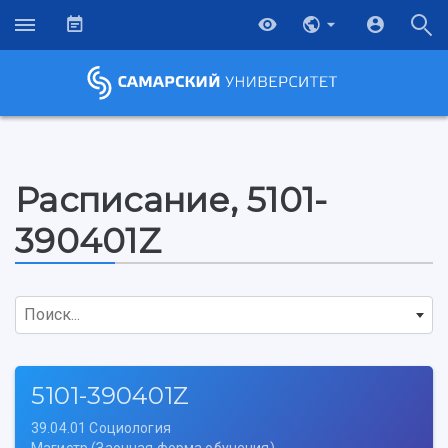
Расписание, 5101-
390401Z
Поиск...
5101-390401Z
39.04.01 Социология