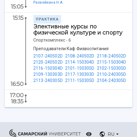
Центр истории авиационных двигателей
Развейкина Н.А.
15:05
Ботанический сад
Умный дом бабочек
15:15
ПРАКТИКА
Международный межвузовский кампус
Элективные курсы по
физической культуре и спорту
Сведения об образовательной организации
Спорткомплекс - 6
Преподаватели Каф Физвоспитания
Официальные документы
2107-240502D
2108-240502D
2118-240502D
2120-240502D
2114-150304D
2115-150304D
2116-150304D
2101-150305D
2102-150305D
2109-130303D
2117-130303D
2110-240305D
2113-240305D
2111-150305D
2104-240305D
16:50
17:00
18:35
RU