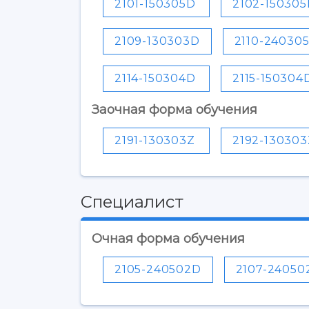
2101-150305D
2102-15030
2109-130303D
2110-24030
2114-150304D
2115-150304
Заочная форма обучения
2191-130303Z
2192-130303
Специалист
Очная форма обучения
2105-240502D
2107-24050