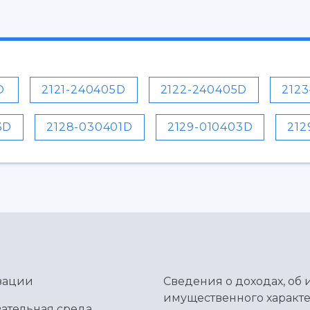
D
2121-240405D
2122-240405D
212
3D
2128-030401D
2129-010403D
212
зации
Сведения о доходах, об 
имущественного характе
ательная среда