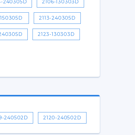
4-240305D
2106-130303D
-150305D
2113-240305D
-240305D
2123-130303D
19-240502D
2120-240502D