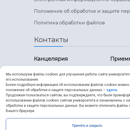
Положение об обработке и защите пе
Политика обработки файлов
Контакты
Канцелярия
Прием
8 (846) 267-43-70
8 (8
Мы используем файлы cookies для улучшения работы сайта университет
его использования.
8 (846) 267-43-70
8 (8
Более подробную информацию об использовании файлов cookies можно
положение об обработке и защите персональных данных –
здесь
.
Продолжая пользоваться сайтом, вы подтверждаете, что были проинфо
ssau@ssau.ru
pri
использовании файлов cookies сайтом университета и ознакомлены с 
обработке и защите персональных данных. Вы можете отключить файлы c
ssau
Вашего браузера.
Принять и закрыть