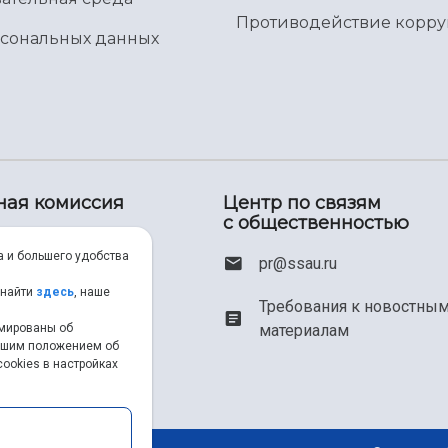
Противодействие корр
рсональных данных
ная комиссия
Центр по связям
с общественностью
00) 550-34-35
а и большего удобства
pr@ssau.ru
46) 267-48-67
 найти
здесь
, наше
Требования к новостны
рмированы об
материалам
em@ssau.ru
нашим положением об
ookies в настройках
.ru/priem