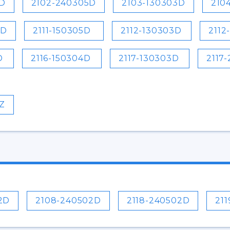
5D
2102-240305D
2103-130303D
210
5D
2111-150305D
2112-130303D
2112
D
2116-150304D
2117-130303D
2117
Z
2D
2108-240502D
2118-240502D
21