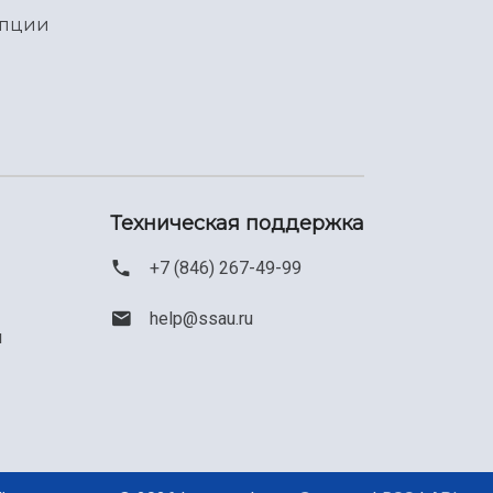
упции
Техническая поддержка
+7 (846) 267-49-99
help@ssau.ru
м