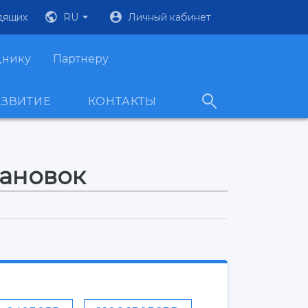
дящих
RU
Личный кабинет
днику
Партнеру
АЗВИТИЕ
КОНТАКТЫ
тановок