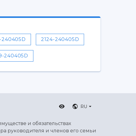
3-240405D
2124-240405D
9-240405D
RU
имуществе и обязательствах
ра руководителя и членов его семьи