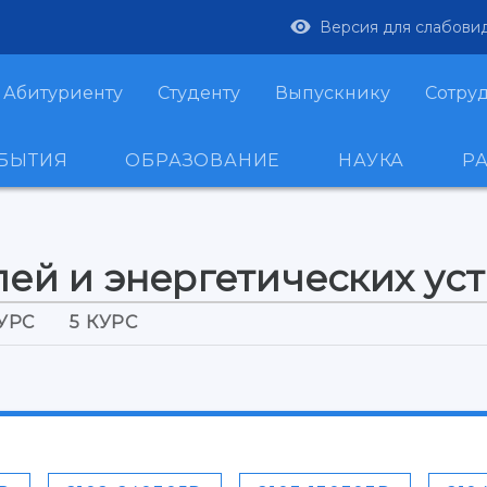
Версия для слабови
Абитуриенту
Студенту
Выпускнику
Сотру
ОБЫТИЯ
ОБРАЗОВАНИЕ
НАУКА
Р
лей и энергетических ус
КУРС
5 КУРС