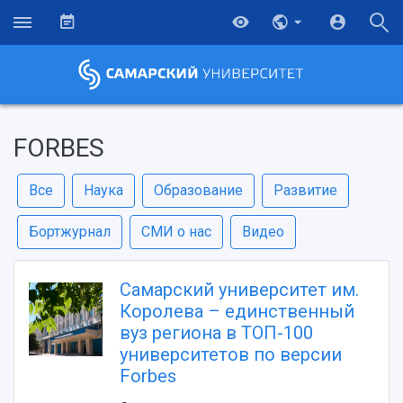
FORBES
Все
Наука
Образование
Развитие
Бортжурнал
СМИ о нас
Видео
Самарский университет им.
Королева – единственный
вуз региона в ТОП-100
университетов по версии
Forbes