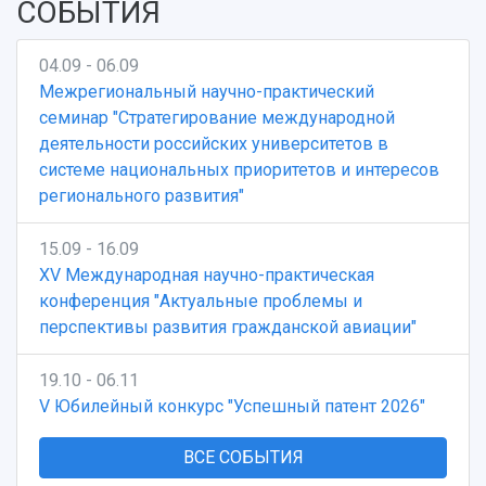
Кампус
СОБЫТИЯ
Патенты
3D-тур по университету
Публикации и издания
Музеи
Отчеты о проведенных конференциях
04.09 - 06.09
Учебный аэродром
Межрегиональный научно-практический
Центр истории авиационных двигателей
семинар "Стратегирование международной
Ботанический сад
деятельности российских университетов в
Умный дом бабочек
системе национальных приоритетов и интересов
Международный межвузовский кампус
регионального развития"
Сведения об образовательной организации
15.09 - 16.09
XV Международная научно-практическая
Официальные документы
конференция "Актуальные проблемы и
перспективы развития гражданской авиации"
19.10 - 06.11
V Юбилейный конкурс "Успешный патент 2026"
ВСЕ СОБЫТИЯ