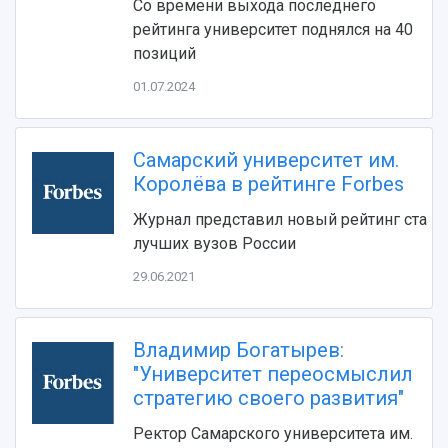
Со времени выхода последнего
рейтинга университет поднялся на 40
позиций
01.07.2024
НАЗАД
Об университете
Новости
Образование
Научно-исследовательская деятельность
Самарский университет им.
Королёва в рейтинге Forbes
История
Главные новости
Почему я выбираю Самарский университет?
Основные научные направления
Ключевые факты
Бортжурнал
Абитуриенту
Научные школы и ведущие научные коллектив
Журнал представил новый рейтинг ста
Рейтинги
Объявления
Бакалавриат и специалитет
Диссертационные советы
лучших вузов России
События
Магистратура
Подготовка научных кадров
Руководство
29.06.2021
Аспирантура
Конкурс на замещение должностей научных
СМИ об университете
Наблюдательный совет
Формы обучения
работников
Попечительский совет
Учебные планы
Научно-технический совет
Пресс-центр
Владимир Богатырев:
Ученый совет
Дополнительное образование
Научные проекты и темы
Газета "Полет"
"Университет переосмыслил
Ректорат
Институты и факультеты
Газета "Самарский университет"
стратегию своего развития"
Кадровый резерв
Аспирантура и докторантура
Мы в соцсетях
Ректор Самарского университета им.
Образовательные программы