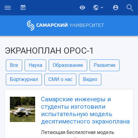
ЭКРАНОПЛАН ОРОС-1
Все
Наука
Образование
Развитие
Бортжурнал
СМИ о нас
Видео
Самарские инженеры и
студенты изготовили
испытательную модель
десятиместного экраноплана
Летающая беспилотная модель