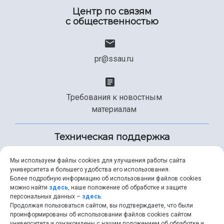
Центр по связям
с общественностью
pr@ssau.ru
Требования к новостным
материалам
Техническая поддержка
Мы используем файлы cookies для улучшения работы сайта
университета и большего удобства его использования.
+7 (846) 267-49-99
Более подробную информацию об использовании файлов cookies
можно найти
здесь
, наше положение об обработке и защите
персональных данных –
здесь
.
Продолжая пользоваться сайтом, вы подтверждаете, что были
help@ssau.ru
проинформированы об использовании файлов cookies сайтом
университета и ознакомлены с нашим положением об обработке и