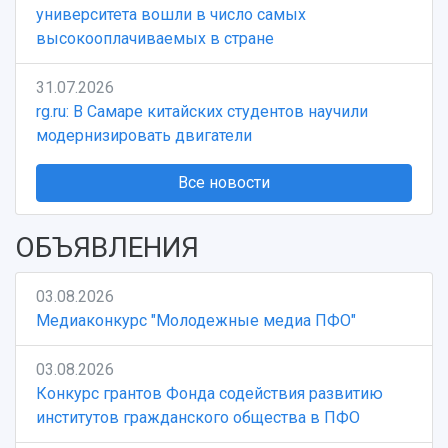
Учебный аэродром
университета вошли в число самых
Центр истории авиационных двигателей
высокооплачиваемых в стране
Ботанический сад
Умный дом бабочек
31.07.2026
Международный межвузовский кампус
rg.ru: В Самаре китайских студентов научили
модернизировать двигатели
Сведения об образовательной организации
Все новости
Официальные документы
ОБЪЯВЛЕНИЯ
03.08.2026
Медиаконкурс "Молодежные медиа ПФО"
03.08.2026
Конкурс грантов Фонда содействия развитию
институтов гражданского общества в ПФО