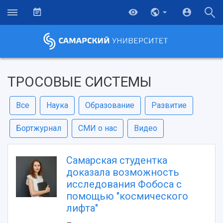
ТРОСОВЫЕ СИСТЕМЫ
Все
Наука
Образование
Развитие
Бортжурнал
СМИ о нас
Видео
Самарская студентка
доказала возможность
исследования Фобоса с
помощью "космического
лифта"