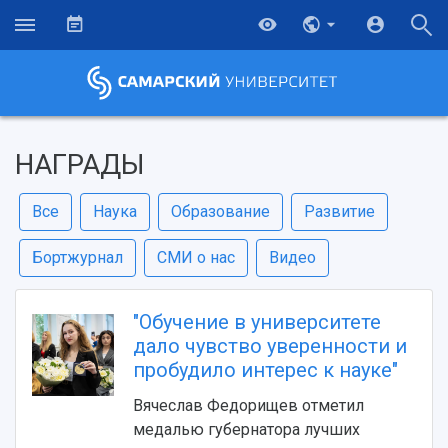
НАГРАДЫ
Все
Наука
Образование
Развитие
Бортжурнал
СМИ о нас
Видео
"Обучение в университете
дало чувство уверенности и
пробудило интерес к науке"
Вячеслав Федорищев отметил
медалью губернатора лучших