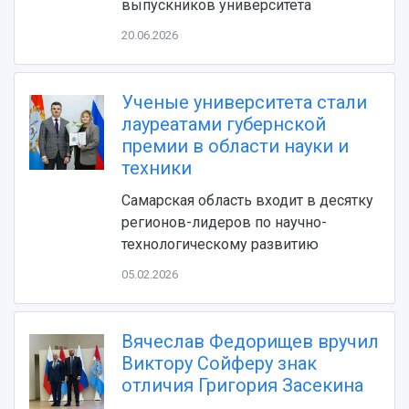
выпускников университета
20.06.2026
Ученые университета стали
лауреатами губернской
премии в области науки и
техники
НАЗАД
Самарская область входит в десятку
Об университете
Новости
Образование
Научно-исследовательская деятельность
регионов-лидеров по научно-
История
Главные новости
Почему я выбираю Самарский университет?
Основные научные направления
технологическому развитию
Ключевые факты
Бортжурнал
Абитуриенту
Научные школы и ведущие научные коллектив
05.02.2026
Рейтинги
Объявления
Бакалавриат и специалитет
Диссертационные советы
События
Магистратура
Подготовка научных кадров
Руководство
Аспирантура
Конкурс на замещение должностей научных
Вячеслав Федорищев вручил
СМИ об университете
Наблюдательный совет
Формы обучения
работников
Виктору Сойферу знак
Попечительский совет
Учебные планы
Научно-технический совет
Пресс-центр
отличия Григория Засекина
Ученый совет
Дополнительное образование
Научные проекты и темы