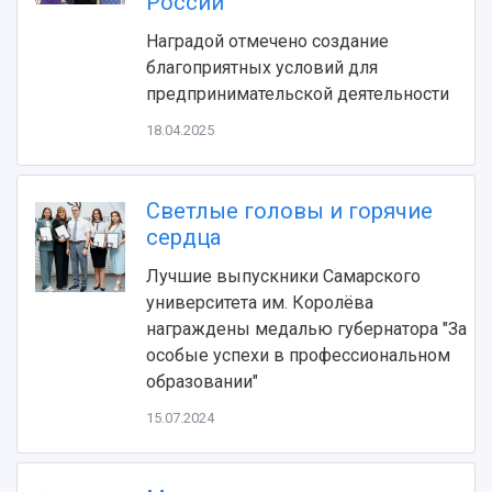
России
Видеолекции
деятельности
Устойчивое развитие
Наградой отмечено создание
Журналы Самарского университета
Противодействие COVID-19
благоприятных условий для
Научные конференции
Кампус
предпринимательской деятельности
Патенты
3D-тур по университету
Публикации и издания
18.04.2025
Музеи
Отчеты о проведенных конференциях
Учебный аэродром
Центр истории авиационных двигателей
Светлые головы и горячие
Ботанический сад
сердца
Умный дом бабочек
Лучшие выпускники Самарского
Международный межвузовский кампус
университета им. Королёва
Сведения об образовательной организации
награждены медалью губернатора "За
особые успехи в профессиональном
Официальные документы
образовании"
15.07.2024