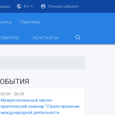
дящих
RU
Личный кабинет
днику
Партнеру
АЗВИТИЕ
КОНТАКТЫ
ОБЫТИЯ
04.09 - 06.09
Межрегиональный научно-
практический семинар "Стратегирование
международной деятельности