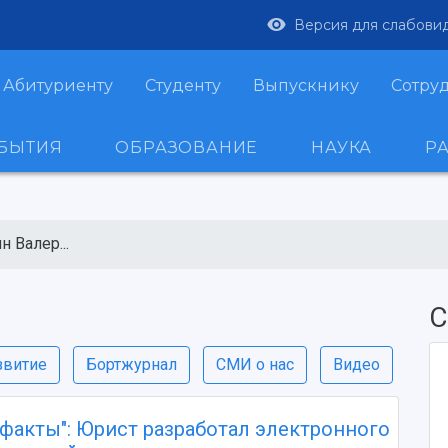
Версия для слабови
Абитуриенту
Студенту
Выпускнику
Сотру
ОБЫТИЯ
ОБРАЗОВАНИЕ
НАУКА
Р
н Валер...
С
звитие
Бортжурнал
СМИ о нас
Видео
 факты": Юрист разработал электронного