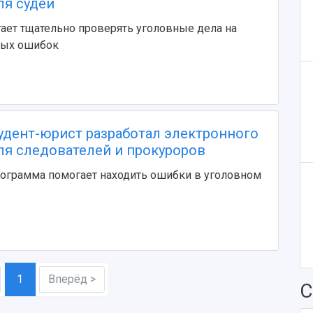
я судей
ет тщательно проверять уголовные дела на
ных ошибок
удент-юрист разработал электронного
я следователей и прокуроров
ограмма помогает находить ошибки в уголовном
1
Вперёд >
С