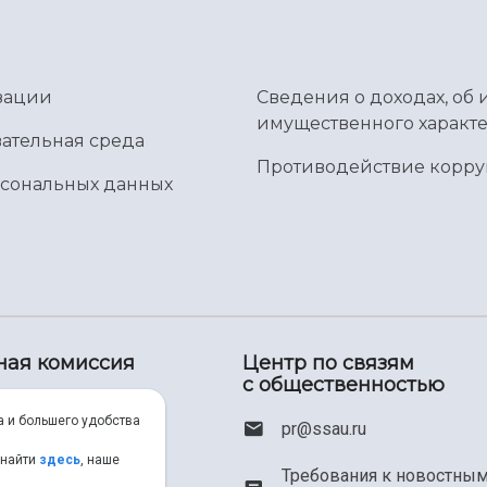
зации
Сведения о доходах, об 
имущественного характе
ательная среда
Противодействие корр
рсональных данных
ная комиссия
Центр по связям
с общественностью
00) 550-34-35
а и большего удобства
pr@ssau.ru
46) 267-48-67
 найти
здесь
, наше
Требования к новостны