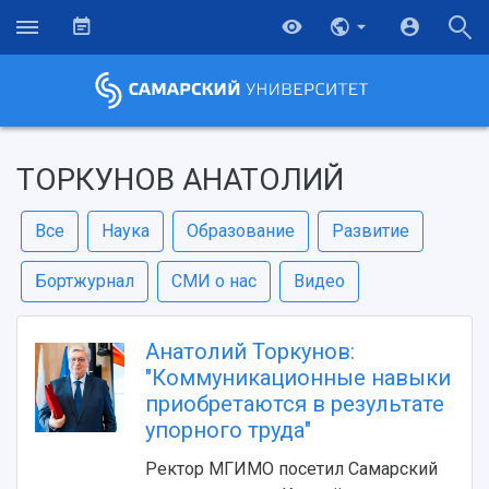
ТОРКУНОВ АНАТОЛИЙ
Все
Наука
Образование
Развитие
Бортжурнал
СМИ о нас
Видео
Анатолий Торкунов:
"Коммуникационные навыки
приобретаются в результате
упорного труда"
Ректор МГИМО посетил Самарский