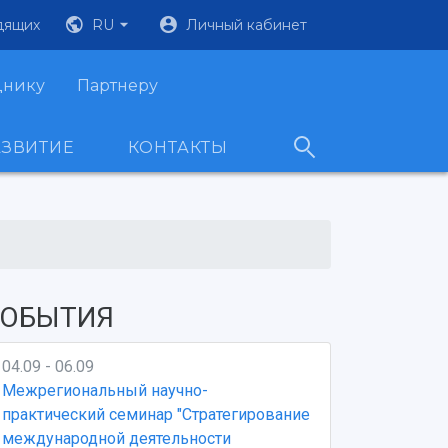
дящих
RU
Личный кабинет
днику
Партнеру
АЗВИТИЕ
КОНТАКТЫ
ОБЫТИЯ
04.09 - 06.09
Межрегиональный научно-
практический семинар "Стратегирование
международной деятельности