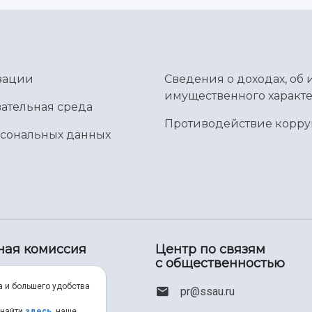
зации
Сведения о доходах, об 
имущественного характе
ательная среда
Противодействие корр
рсональных данных
ная комиссия
Центр по связям
с общественностью
00) 550-34-35
а и большего удобства
pr@ssau.ru
46) 267-48-67
 найти
здесь
, наше