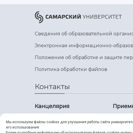
Сведения об образовательной органи
Электронная информационно-образов
Положение об обработке и защите пе
Политика обработки файлов
Контакты
Канцелярия
Прием
8 (846) 267-43-70
8 (8
Мы используем файлы cookies для улучшения работы сайта университет
его использования.
8 (846) 267-43-70
8 (8
Более подробную информацию об использовании файлов cookies можно