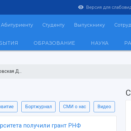
Версия для слабови
Абитуриенту
Студенту
Выпускнику
Сотру
ОБЫТИЯ
ОБРАЗОВАНИЕ
НАУКА
Р
вская Д...
С
звитие
Бортжурнал
СМИ о нас
Видео
рситета получили грант РНФ