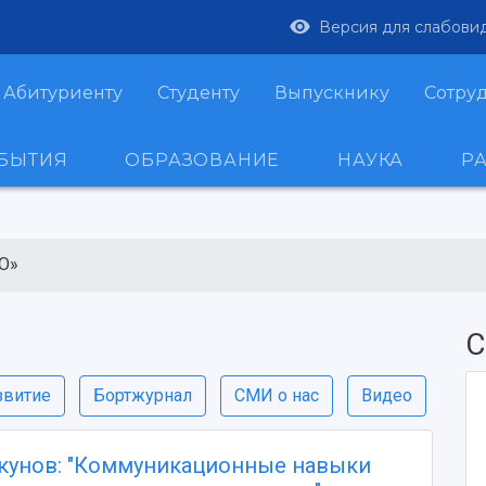
Версия для слабови
Абитуриенту
Студенту
Выпускнику
Сотру
ОБЫТИЯ
ОБРАЗОВАНИЕ
НАУКА
Р
О»
С
звитие
Бортжурнал
СМИ о нас
Видео
кунов: "Коммуникационные навыки