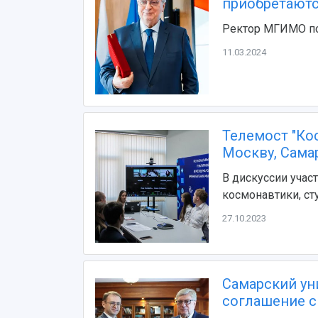
приобретаются
Ректор МГИМО по
11.03.2024
Телемост "Ко
Москву, Сама
В дискуссии учас
космонавтики, ст
27.10.2023
Самарский ун
соглашение 