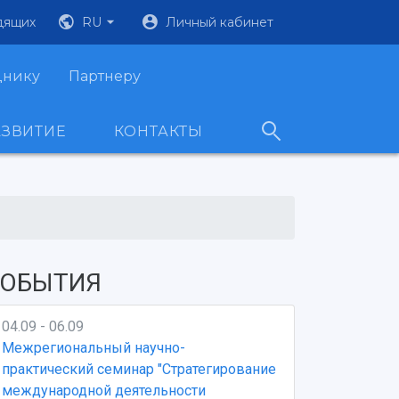
дящих
RU
Личный кабинет
днику
Партнеру
АЗВИТИЕ
КОНТАКТЫ
ОБЫТИЯ
04.09 - 06.09
Межрегиональный научно-
практический семинар "Стратегирование
международной деятельности