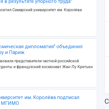
 в результате упорного труда"
сетил Самарский университет им. Королёва
смическая дипломатия" объединил
ру и Париж
твовали представители частной российской
уденты и французский космонавт Жан-Лу Кретьен
иверситет им. Королёва подписал
С
с МГИМО