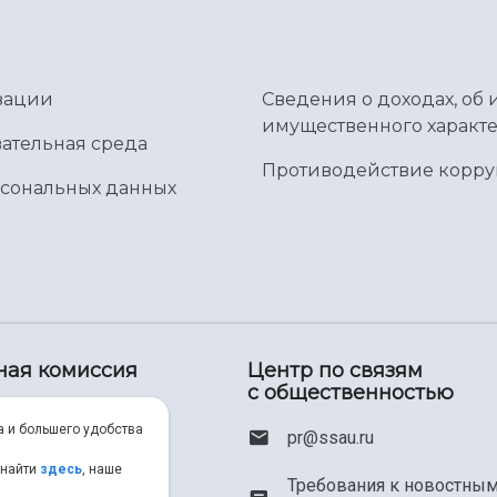
зации
Сведения о доходах, об 
имущественного характе
ательная среда
Противодействие корр
рсональных данных
ная комиссия
Центр по связям
с общественностью
00) 550-34-35
а и большего удобства
pr@ssau.ru
46) 267-48-67
 найти
здесь
, наше
Требования к новостны