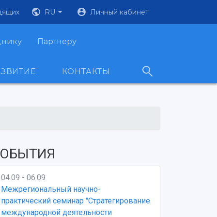
дящих
RU
Личный кабинет
днику
Партнеру
АЗВИТИЕ
КОНТАКТЫ
ОБЫТИЯ
04.09 - 06.09
Межрегиональный научно-
практический семинар "Стратегирование
международной деятельности