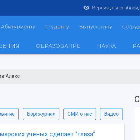
Версия для слабови
Абитуриенту
Студенту
Выпускнику
Сотру
ОБЫТИЯ
ОБРАЗОВАНИЕ
НАУКА
Р
в Алекс...
С
звитие
Бортжурнал
СМИ о нас
Видео
марских ученых сделает "глаза"