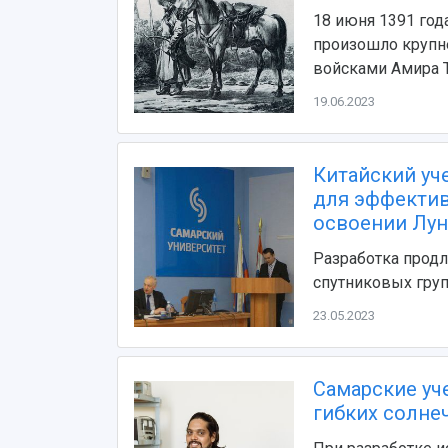
18 июня 1391 год
произошло крупн
войсками Амира 
19.06.2023
Китайский уч
для эффектив
освоении Лу
Разработка продл
спутниковых гру
23.05.2023
Самарские уч
гибких солне