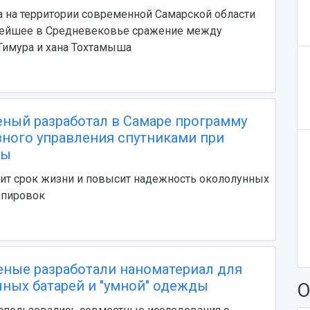
а на территории современной Самарской области
ейшее в Средневековье сражение между
Тимура и хана Тохтамыша
еный разработал в Самаре программу
ного управления спутниками при
ны
ит срок жизни и повысит надежность окололунных
ппировок
еные разработали наноматериал для
чных батарей и "умной" одежды
О