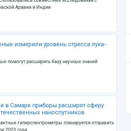
использовались совместные исследования с
овской Аравии и Индии
еные измерили уровень стресса лука-
ые помогут расширить базу научных знаний
е в Самаре приборы расширят сферу
течественных наноспутников
актные гиперспектрометры планируется отправить
ре 2023 года