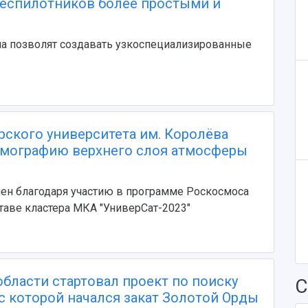
беспилотников более простыми и
па позволят создавать узкоспециализированные
рского университета им. Королёва
омографию верхнего слоя атмосферы
ен благодаря участию в программе Роскосмоса
ставе кластера МКА "УниверСат-2023"
области стартовал проект по поиску
С
 с которой начался закат Золотой Орды