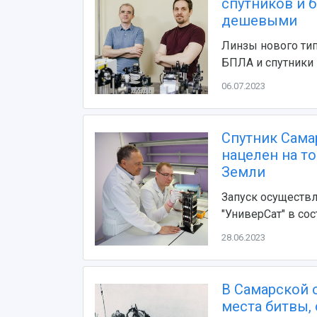
спутников и 
дешевыми
Линзы нового ти
БПЛА и спутники
06.07.2023
Спутник Сама
нацелен на т
Земли
Запуск осуществл
"УниверСат" в со
28.06.2023
В Самарской 
места битвы,