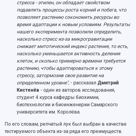
стресса - этилен, он обладает свойством
Ботанический сад
подавлять процессы роста корней и побега, что
Умный дом бабочек
позволяет растению сэкономить ресурсы во
Международный межвузовский кампус
время адаптации к новым условиям. Результаты
Сведения об образовательной организации
нашего эксперимента позволили определить,
насколько стресс из-за микрогравитации
Официальные документы
снижает митотический индекс растения, то есть,
насколько уменьшается активность деления
клеток, и сколько примерно времени требуется
растению, чтобы адаптироваться к этому
стрессу, затормозив свое развитие на
определенном уровне",
- рассказал
Дмитрий
Кистенёв
- один из авторов исследования,
студент 4 курса кафедры биохимии,
биотехнологии и биоинженерии Самарского
университета им. Королёва.
По его словам, репчатый лук был выбран в качестве
тестируемого объекта из-за ряда его преимуществ.