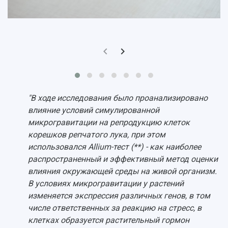
Просветительский проект "Одержимы наукой
Институты и факультеты
исследовательской деятельностью
Тестирование иностранных граждан на
Кафедры
Материальная база
знание русского языка, истории России и
Научные подразделения
Подразделения научного обслуживания
основ законодательства РФ
Отделы и службы
Организационные документы
Общественные организации
Платные образовательные услуги
Результаты научно-исследовательской
Институт искусственного интеллекта
Скидки на обучение
деятельности
Инжиниринговый центр
Научно-технические разработки
Подготовительные курсы
Аграрный карбоновый полигон
"В ходе исследования было проанализировано
Конкурсы научных проектов и грантов
Архив
влияние условий симулированной
Областной конкурс "Молодой учёный"
Библиотека
микрогравитации на репродукцию клеток
Фирменный стиль
Отчеты о научно-исследовательской
корешков репчатого лука, при этом
Видеолекции
деятельности
использовался Allium-тест (**) - как наиболее
Устойчивое развитие
Журналы Самарского университета
распространенный и эффективный метод оценки
Противодействие COVID-19
Научные конференции
влияния окружающей среды на живой организм.
Кампус
Патенты
В условиях микрогравитации у растений
3D-тур по университету
Публикации и издания
изменяется экспрессия различных генов, в том
Музеи
Отчеты о проведенных конференциях
числе ответственных за реакцию на стресс, в
Учебный аэродром
клетках образуется растительный гормон
Центр истории авиационных двигателей