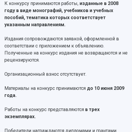
Музеи
К конкурсу принимаются работы,
изданные в 2008
Отчеты о проведенных конференциях
Учебный аэродром
году в виде монографий, учебников и учебных
Центр истории авиационных двигателей
пособий, тематика которых соответствует
Ботанический сад
указанным направлениям.
Умный дом бабочек
Международный межвузовский кампус
Издания сопровождаются заявкой, оформленной в
соответствии с приложением к объявлению.
Сведения об образовательной организации
Полученные на конкурс издания не возвращаются и не
рецензируются.
Официальные документы
Организационный взнос отсутствует.
Материалы на конкурс принимаются
до 10 июня 2009
года.
Работы на конкурс представляются
в трех
экземплярах.
Победители награждаются дипломами и грантами.