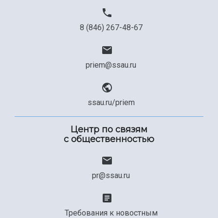
8 (846) 267-48-67
priem@ssau.ru
ssau.ru/priem
Центр по связям
с общественностью
pr@ssau.ru
Требования к новостным