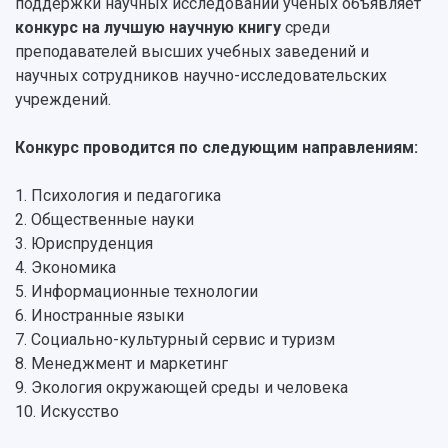
поддержки научных исследований ученых объявляет
Научная инфраструктура
Расписание занятий
Заслуженные деятели
Подкасты
конкурс на лучшую научную книгу
среди
Научно-исследовательские подразделения
преподавателей высших учебных заведений и
Структура университета
Стипендии
Структурная схема управления научно-
Просветительский проект "Одержимы наукой
научных сотрудников научно-исследовательских
Институты и факультеты
исследовательской деятельностью
Тестирование иностранных граждан на
учреждений.
Кафедры
Материальная база
знание русского языка, истории России и
Научные подразделения
Подразделения научного обслуживания
основ законодательства РФ
Конкурс проводится по следующим направлениям:
Отделы и службы
Организационные документы
Общественные организации
Платные образовательные услуги
Результаты научно-исследовательской
1. Психология и педагогика
Институт искусственного интеллекта
Скидки на обучение
деятельности
2. Общественные науки
Инжиниринговый центр
3. Юриспруденция
Научно-технические разработки
Подготовительные курсы
Аграрный карбоновый полигон
4. Экономика
Конкурсы научных проектов и грантов
Архив
5. Информационные технологии
Областной конкурс "Молодой учёный"
Библиотека
Фирменный стиль
6. Иностранные языки
Отчеты о научно-исследовательской
Видеолекции
7. Социально-культурный сервис и туризм
деятельности
Устойчивое развитие
8. Менеджмент и маркетинг
Журналы Самарского университета
Противодействие COVID-19
9. Экология окружающей среды и человека
Научные конференции
Кампус
10. Искусство
Патенты
3D-тур по университету
Публикации и издания