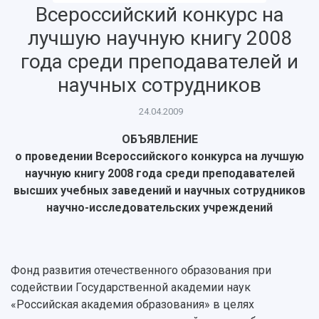
Всероссийский конкурс на
лучшую научную книгу 2008
года среди преподавателей и
НАЗАД
Об университете
Новости
Образование
Научно-исследовательская деятельность
научных сотрудников
История
Главные новости
Почему я выбираю Самарский университет?
Основные научные направления
24.04.2009
Ключевые факты
Бортжурнал
Абитуриенту
Научные школы и ведущие научные коллектив
Рейтинги
Объявления
Бакалавриат и специалитет
Диссертационные советы
ОБЪЯВЛЕНИЕ
События
Магистратура
Подготовка научных кадров
о проведении Всероссийского конкурса на лучшую
Руководство
Аспирантура
Конкурс на замещение должностей научных
научную книгу 2008 года среди преподавателей
СМИ об университете
Наблюдательный совет
Формы обучения
работников
высших учебных заведений и научных сотрудников
Попечительский совет
Учебные планы
Научно-технический совет
научно-исследовательских учреждений
Пресс-центр
Ученый совет
Дополнительное образование
Научные проекты и темы
Газета "Полет"
Ректорат
Институты и факультеты
Газета "Самарский университет"
Кадровый резерв
Аспирантура и докторантура
Фонд развития отечественного образования при
Мы в соцсетях
Образовательные программы
содействии Государственной академии наук
Персоналии
Справочные материалы
«Российская академия образования» в целях
Мультимедиа
Профессорско-преподавательский состав
Сотрудники и преподаватели