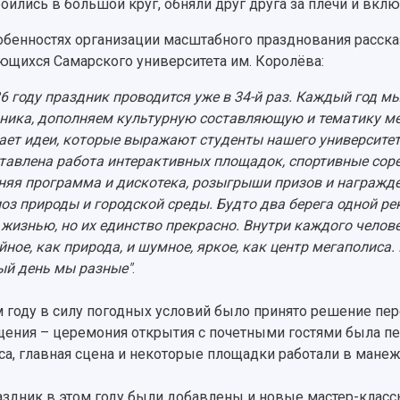
оились в большой круг, обняли друг друга за плечи и вкл
обенностях организации масштабного празднования расск
ющихся Самарского университета им. Королёва:
26 году праздник проводится уже в 34-й раз. Каждый год 
ника, дополняем культурную составляющую и тематику м
ает идеи, которые выражают студенты нашего университет
тавлена работа интерактивных площадок, спортивные соре
няя программа и дискотека, розыгрыши призов и награжде
оз природы и городской среды. Будто два берега одной рек
 жизнью, но их единство прекрасно. Внутри каждого челов
йное, как природа, и шумное, яркое, как центр мегаполиса.
й день мы разные"
.
м году в силу погодных условий было принято решение пе
ения – церемония открытия с почетными гостями была пе
са, главная сцена и некоторые площадки работали в манеж
аздник в этом году были добавлены и новые мастер-классы