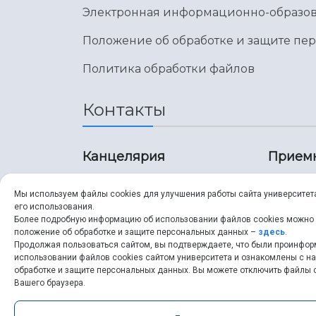
Электронная информационно-образов
Положение об обработке и защите пе
Политика обработки файлов
Контакты
Канцелярия
Прием
8 (846) 267-43-70
8 (8
Мы используем файлы cookies для улучшения работы сайта университет
его использования.
8 (846) 267-43-70
8 (8
Более подробную информацию об использовании файлов cookies можно
положение об обработке и защите персональных данных –
здесь
.
Продолжая пользоваться сайтом, вы подтверждаете, что были проинфо
ssau@ssau.ru
pri
использовании файлов cookies сайтом университета и ознакомлены с 
обработке и защите персональных данных. Вы можете отключить файлы c
ssau
Вашего браузера.