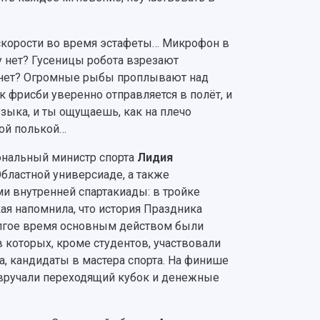
скорости во время эстафеты… Микрофон в
му нет? Гусеницы робота взрезают
рянет? Огромные рыбы проплывают над
к фрисби уверенно отправляется в полёт, и
узыка, и ты ощущаешь, как на плечо
ной полькой…
иональный министр спорта
Лидия
бластной универсиаде, а также
ми внутренней спартакиады: в тройке
я напомнила, что история Праздника
олгое время основным действом были
в которых, кроме студентов, участвовали
а, кандидаты в мастера спорта. На финише
 вручали переходящий кубок и денежные