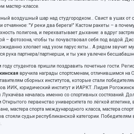
м мастер-классе.
ный воздушный шар над студгородком… Свист в ушах от 
 и отчаянное: "У реки два берега!" Кастом ракеты – а поче
хность полигона, и перехватывает дыхание: а вдруг заст
ой – фотозона, чтобы ты почувствовал себя под водой. Дис
еожиданно хлопает над ухом парус яхты… А рядом звучит м
ся рука партнера/партнерши, и ты уже увлечен бесшабаш
м году студентов пришли поздравить почетные гости. Рег
жинская
вручила награды спортсменам, отличившимся на О
тавителям сборных институтов, которые стали победителя
ов ИИК, юридический институт и ИАРКТ. Лидия Рогожинска
 Лукачёва началась именно со спортивных состязаний. Д
и Открытого первенство университета по лёгкой атлетике, 
ане, мастера спорта международного класса, мастера спорт
ов стояли судьи республиканской категории. Победителям
.