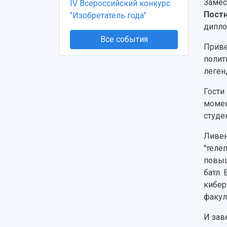
Замес
IV Всероссийский конкурс
Пост
"Изобретатель года"
дипло
Все события
Приве
полит
леген
Гости
момен
студе
Ливен
"теле
повыш
батл.
кибер
факул
И зав