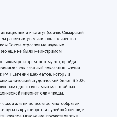
 авиационный институт (сейчас Самарский
ем развитии: увеличилось количество
тском Союзе отраслевые научные
а это еще не было мейнстримом.
льским ректором, потому что, пройдя
ринимал как главный показатель жизни.
ик РАН
Евгений Шахматов
, который
 символический студенческий билет. В 2026
призерам одного из самых масштабных
денческой интернет-олимпиады.
ческой жизни во всем ее многообразии.
втянуты в круговорот внеучебной жизни, и
тить каждое мгновение, поучаствовать в