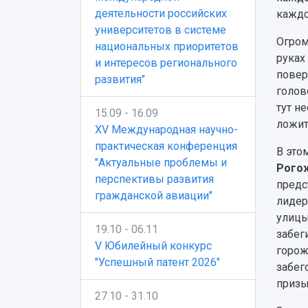
деятельности российских
каждо
университетов в системе
Огром
национальных приоритетов
руках
и интересов регионального
повер
развития"
голов
тут н
15.09 - 16.09
ложит
XV Международная научно-
практическая конференция
В это
"Актуальные проблемы и
Рого
перспективы развития
предс
гражданской авиации"
лидер
улицы
19.10 - 06.11
забег
V Юбилейный конкурс
горож
"Успешный патент 2026"
забег
призы
27.10 - 31.10