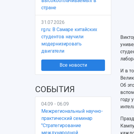
высокооплачиваемых в
стране
31.07.2026
rg.ru: В Самаре китайских
студентов научили
Викто
модернизировать
униве
двигатели
студе
лабор
Все новости
И в т
Велик
Об эт
СОБЫТИЯ
вспом
году 
04.09 - 06.09
интел
Межрегиональный научно-
практический семинар
Празд
"Стратегирование
Кампу
международной
каждо