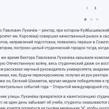
р Павлович Лукачёв – ректор, при котором Куйбышевский
рситет им. Королёва) совершил качественный рывок в сво
нтов, направлений подготовки, появились первые в Сове
атории, построен целый студенческий городок тогда, когд
о же время Виктора Павловича Лукачёва называли комсомо
ую Отечественную войну, весь студенческий движ он восп
ом рассказал научный руководитель университета, академ
инал, как, будучи первокурсником, получал из рук ректора
уже он, Евгений Шахматов, вручал медали победителям и 
лектуальных событий года – Открытой международной сту
ник улицы Лукачёва превратился в квинтэссенцию студен
с на один день забывает об учебе, студенты оказываются 
му хочется порваться на тысячи маленьких "я", чтобы ощу