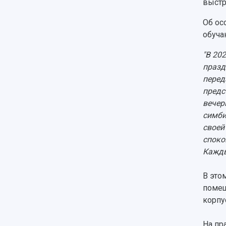
выстр
Об ос
обуча
"В 20
празд
перед
предс
вечер
симби
своей
споко
Кажды
В это
помещ
корпу
На пр