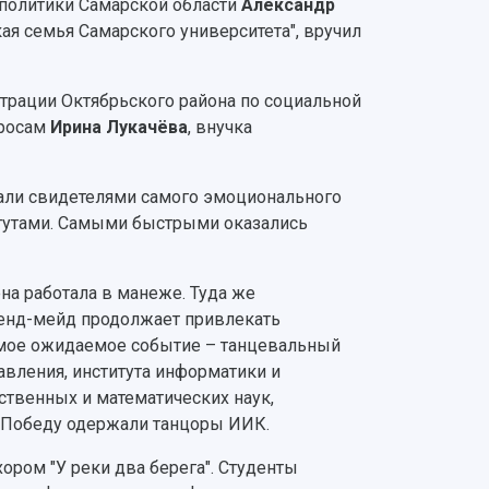
политики Самарской области
Александр
ая семья Самарского университета", вручил
трации Октябрьского района по социальной
просам
Ирина Лукачёва
, внучка
тали свидетелями самого эмоционального
итутами. Самыми быстрыми оказались
на работала в манеже. Туда же
хенд-мейд продолжает привлекать
амое ожидаемое событие – танцевальный
авления, института информатики и
ественных и математических наук,
. Победу одержали танцоры ИИК.
ром "У реки два берега". Студенты