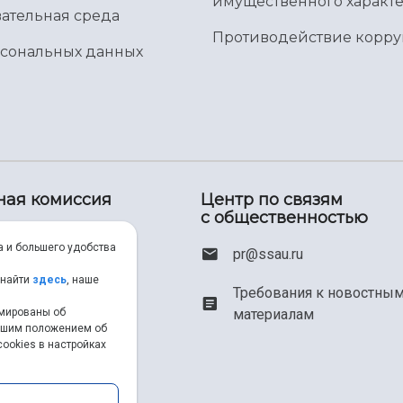
имущественного характе
ательная среда
Противодействие корр
рсональных данных
ная комиссия
Центр по связям
с общественностью
00) 550-34-35
а и большего удобства
pr@ssau.ru
46) 267-48-67
 найти
здесь
, наше
Требования к новостны
материалам
рмированы об
em@ssau.ru
нашим положением об
ookies в настройках
.ru/priem