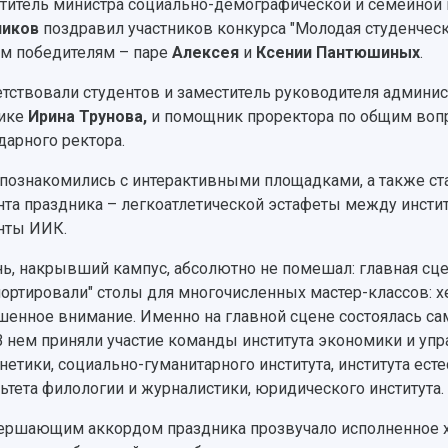
титель министра социально-демографической и семейной 
ников
поздравил участников конкурса "Молодая студенческ
м победителям – паре
Алексея
и
Ксении Пантюшиных
.
тствовали студентов и заместитель руководителя админис
ике
Ирина Трунова,
и помощник проректора по общим во
дарного ректора.
 познакомились с интерактивными площадками, а также с
та праздника – легкоатлетической эстафеты между инст
нты ИИК.
ь, накрывший кампус, абсолютно не помешал: главная сце
портировали" столы для многочисленных мастер-классов: 
енное внимание. Именно на главной сцене состоялась с
 В нем приняли участие команды института экономики и упр
нетики, социально-гуманитарного института, института ест
ьтета филологии и журналистики, юридического института
ершающим аккордом праздника прозвучало исполненное хо