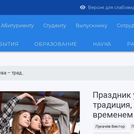
Версия для слабови
Абитуриенту
Студенту
Выпускнику
Сотру
ОБЫТИЯ
ОБРАЗОВАНИЕ
НАУКА
Р
а – трад...
Праздник 
традиция,
временем
Лукачёв Виктор
П