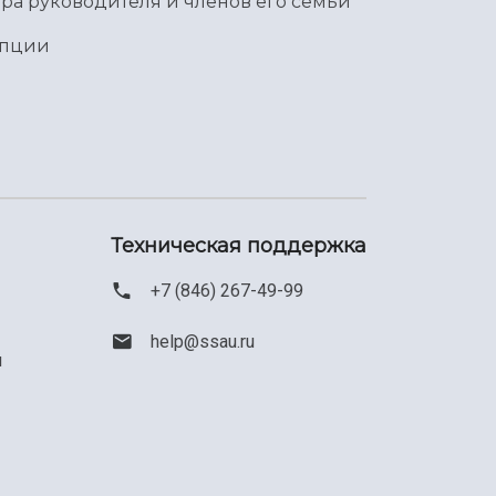
ра руководителя и членов его семьи
упции
Техническая поддержка
+7 (846) 267-49-99
help@ssau.ru
м