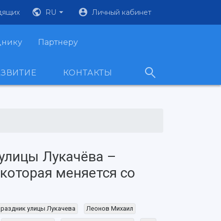
дящих
RU
Личный кабинет
днику
Партнеру
АЗВИТИЕ
КОНТАКТЫ
улицы Лукачёва –
 которая меняется со
раздник улицы Лукачева
Леонов Михаил