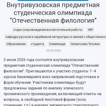
Внутривузовская предметная
НАЗАД
студенческая олимпиада
Об университете
Новости
Образование
Научно-исследовательская деятельность
"Отечественная филология"
История
Главные новости
Почему я выбираю Самарский университет?
Основные научные направления
Ключевые факты
Бортжурнал
Абитуриенту
Научные школы и ведущие научные коллектив
отдел сопровождения воспитательной работы
УВР
Рейтинги
Объявления
Бакалавриат и специалитет
Диссертационные советы
События
Магистратура
Подготовка научных кадров
кафедра русской и зарубежной литературы и связей с общественн
Руководство
Аспирантура
Конкурс на замещение должностей научных
Образование
студенту
Олимпиада
Силантьева Татьяна
СМИ об университете
Наблюдательный совет
Формы обучения
работников
29.05.2026
Попечительский совет
Учебные планы
Научно-технический совет
Пресс-центр
Ученый совет
Дополнительное образование
5 июня 2026 года состоится внутривузовская
Научные проекты и темы
Газета "Полет"
Ректорат
предметная студенческая олимпиада "Отечественная
Институты и факультеты
Газета "Самарский университет"
филология". Приглашаются к участию студенты 1–4
Кадровый резерв
Аспирантура и докторантура
курсов бакалавриата всех направлений подготовки и
Мы в соцсетях
Образовательные программы
форм обучения. Участникам олимпиады будут
Персоналии
Справочные материалы
Мультимедиа
предложены задания по анализу эпического
Профессорско-преподавательский состав
Сотрудники и преподаватели
Научная инфраструктура
прозаического произведения, включающий ответы на
Расписание занятий
Заслуженные деятели
Подкасты
вопросы, в свободной текстовой форме (эссе,
Научно-исследовательские подразделения
Структура университета
Стипендии
сочинение, т.п.) и анализу лирического стихотворного