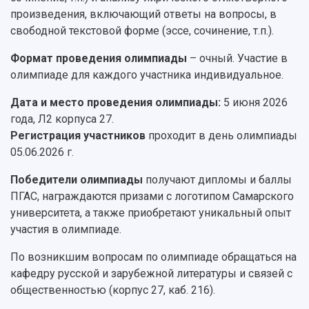
Структурная схема управления научно-
Просветительский проект "Одержимы наукой
произведения, включающий ответы на вопросы, в
Институты и факультеты
исследовательской деятельностью
Тестирование иностранных граждан на
свободной текстовой форме (эссе, сочинение, т.п.).
Кафедры
Материальная база
знание русского языка, истории России и
Научные подразделения
Подразделения научного обслуживания
основ законодательства РФ
Формат проведения олимпиады
– очный. Участие в
Отделы и службы
Организационные документы
олимпиаде для каждого участника индивидуальное.
Общественные организации
Платные образовательные услуги
Результаты научно-исследовательской
Институт искусственного интеллекта
Дата и место проведения олимпиады:
5 июня 2026
Скидки на обучение
деятельности
Инжиниринговый центр
года, Л2 корпуса 27.
Научно-технические разработки
Подготовительные курсы
Аграрный карбоновый полигон
Регистрация участников
проходит в день олимпиады
Конкурсы научных проектов и грантов
Архив
05.06.2026 г.
Областной конкурс "Молодой учёный"
Библиотека
Фирменный стиль
Отчеты о научно-исследовательской
Победители олимпиады
получают дипломы и баллы
Видеолекции
деятельности
ПГАС, награждаются призами с логотипом Самарского
Устойчивое развитие
Журналы Самарского университета
университета, а также приобретают уникальный опыт
Противодействие COVID-19
Научные конференции
участия в олимпиаде.
Кампус
Патенты
3D-тур по университету
По возникшим вопросам по олимпиаде обращаться на
Публикации и издания
Музеи
кафедру русской и зарубежной литературы и связей с
Отчеты о проведенных конференциях
Учебный аэродром
общественностью (корпус 27, каб. 216).
Центр истории авиационных двигателей