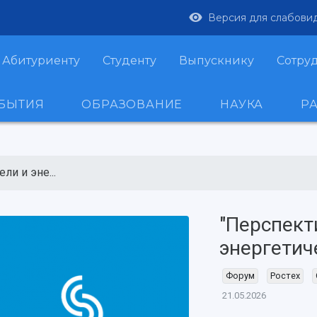
Версия для слабови
Абитуриенту
Студенту
Выпускнику
Сотру
ОБЫТИЯ
ОБРАЗОВАНИЕ
НАУКА
Р
и и эне...
"Перспект
энергетич
Форум
Ростех
21.05.2026