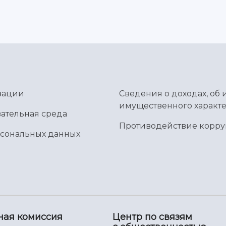
зации
Сведения о доходах, об 
имущественного характе
ательная среда
Противодействие корр
рсональных данных
ная комиссия
Центр по связям