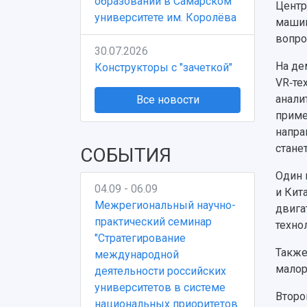
образовании в Самарском
Центр
университете им. Королёва
машин
вопро
30.07.2026
На де
Конструкторы с "зачеткой"
VR‑те
анали
Все новости
приме
напра
стане
СОБЫТИЯ
Один 
04.09 - 06.09
и Кит
Межрегиональный научно-
двига
практический семинар
техно
"Стратегирование
Также
международной
малор
деятельности российских
университетов в системе
Второ
национальных приоритетов