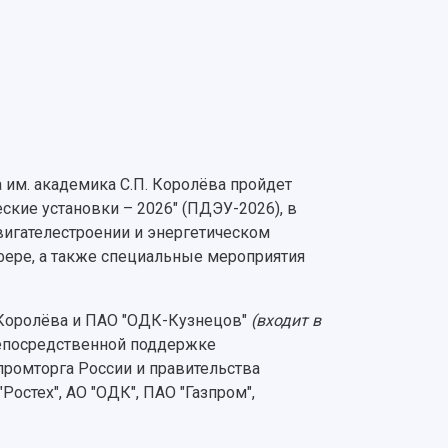
а им. академика С.П. Королёва пройдет
кие установки – 2026" (ПДЭУ-2026), в
игателестроении и энергетическом
фере, а также специальные мероприятия
 Королёва и ПАО "ОДК-Кузнецов"
(входит в
епосредственной поддержке
промторга России и правительства
остех", АО "ОДК", ПАО "Газпром",