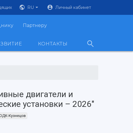
дящих
RU
Личный кабинет
днику
Партнеру
АЗВИТИЕ
КОНТАКТЫ
ивные двигатели и
еские установки – 2026"
ОДК-Кузнецов