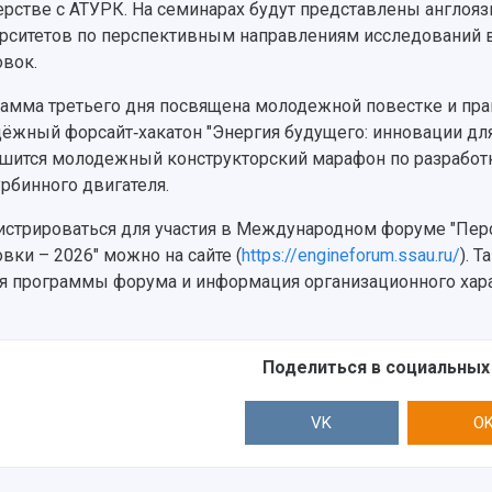
ерстве с АТУРК. На семинарах будут представлены англо
рситетов по перспективным направлениям исследований в 
овок.
амма третьего дня посвящена молодежной повестке и прак
ёжный форсайт‑хакатон "Энергия будущего: инновации для 
шится молодежный конструкторский марафон по разработ
урбинного двигателя.
истрироваться для участия в Международном форуме "Пер
овки – 2026" можно на сайте (
https://engineforum.ssau.ru/
). 
я программы форума и информация организационного хара
Поделиться в социальных
VK
O