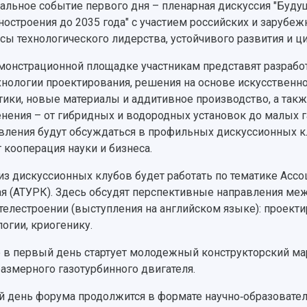
альное событие первого дня – пленарная дискуссия "Буду
остроения до 2035 года" с участием российских и зарубеж
сы технологического лидерства, устойчивого развития и ц
монстрационной площадке участникам представят разрабо
хнологии проектирования, решения на основе искусственно
тики, новые материалы и аддитивное производство, а так
нения – от гибридных и водородных установок до малых г
вления будут обсуждаться в профильных дискуссионных к
т кооперация науки и бизнеса.
из дискуссионных клубов будет работать по тематике Ассо
ая (АТУРК). Здесь обсудят перспективные направления м
телестроении (выступления на английском языке): проект
логии, криогенику.
 в первый день стартует молодежный конструкторский ма
азмерного газотурбинного двигателя.
й день форума продолжится в формате научно‑образовате