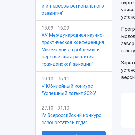
партн
и интересов регионального
униве
развития"
устан
15.09 - 16.09
Прогр
XV Международная научно-
молод
практическая конференция
завер
"Актуальные проблемы и
газот
перспективы развития
Зарег
гражданской авиации"
устан
верси
19.10 - 06.11
V Юбилейный конкурс
"Успешный патент 2026"
27.10 - 31.10
IV Всероссийский конкурс
"Изобретатель года"