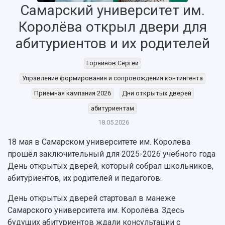
Самарский университет им.
Королёва открыл двери для
абитуриентов и их родителей
Горяинов Сергей
Управление формирования и сопровождения контингента
НАЗАД
Приемная кампания 2026
Дни открытых дверей
Об университете
Новости
Образование
Научно-исследовательская деятельность
абитуриентам
История
Главные новости
Почему я выбираю Самарский университет?
Основные научные направления
Ключевые факты
Бортжурнал
Абитуриенту
Научные школы и ведущие научные коллектив
18.05.2026
Рейтинги
Объявления
Бакалавриат и специалитет
Диссертационные советы
18 мая в Самарском университете им. Королёва
События
Магистратура
Подготовка научных кадров
Руководство
прошёл заключительный для 2025-2026 учебного года
Аспирантура
Конкурс на замещение должностей научных
СМИ об университете
День открытых дверей, который собрал школьников,
Наблюдательный совет
Формы обучения
работников
абитуриентов, их родителей и педагогов.
Попечительский совет
Учебные планы
Научно-технический совет
Пресс-центр
Ученый совет
Дополнительное образование
День открытых дверей стартовал в манеже
Научные проекты и темы
Газета "Полет"
Ректорат
Самарского университета им. Королёва. Здесь
Институты и факультеты
Газета "Самарский университет"
будущих абитуриентов ждали консультации с
Кадровый резерв
Аспирантура и докторантура