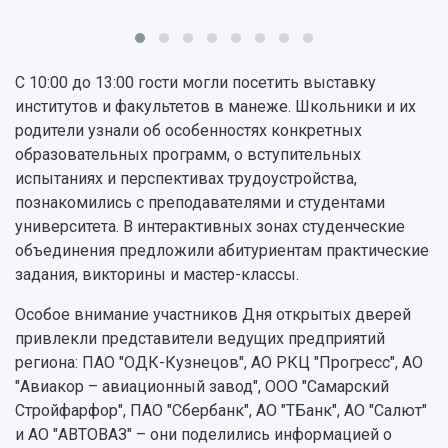
Противодействие COVID-19
Научные конференции
Кампус
Патенты
3D-тур по университету
Публикации и издания
С 10:00 до 13:00 гости могли посетить выставку
Музеи
Отчеты о проведенных конференциях
институтов и факультетов в манеже. Школьники и их
Учебный аэродром
родители узнали об особенностях конкретных
Центр истории авиационных двигателей
образовательных программ, о вступительных
Ботанический сад
испытаниях и перспективах трудоустройства,
Умный дом бабочек
познакомились с преподавателями и студентами
Международный межвузовский кампус
университета. В интерактивных зонах студенческие
Сведения об образовательной организации
объединения предложили абитуриентам практические
задания, викторины и мастер-классы.
Официальные документы
Особое внимание участников Дня открытых дверей
привлекли представители ведущих предприятий
региона: ПАО "ОДК-Кузнецов", АО РКЦ "Прогресс", АО
"Авиакор – авиационный завод", ООО "Самарский
Стройфарфор", ПАО "Сбербанк", АО "ТБанк", АО "Салют"
и АО "АВТОВАЗ" – они поделились информацией о