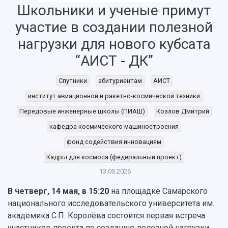
Школьники и ученые примут
участие в создании полезной
нагрузки для нового кубсата
НАЗАД
“АИСТ - ДК”
Об университете
Новости
Образование
Научно-исследовательская деятельность
История
Главные новости
Почему я выбираю Самарский университет?
Основные научные направления
Спутники
абитуриентам
АИСТ
Ключевые факты
Бортжурнал
Абитуриенту
Научные школы и ведущие научные коллектив
институт авиационной и ракетно-космической техники
Рейтинги
Объявления
Бакалавриат и специалитет
Диссертационные советы
Передовые инженерные школы (ПИАШ)
Козлов Дмитрий
События
Магистратура
Подготовка научных кадров
Руководство
Аспирантура
Конкурс на замещение должностей научных
кафедра космического машиностроения
СМИ об университете
Наблюдательный совет
Формы обучения
работников
фонд содействия инновациям
Попечительский совет
Учебные планы
Научно-технический совет
Пресс-центр
Кадры для космоса (федеральный проект)
Ученый совет
Дополнительное образование
Научные проекты и темы
Газета "Полет"
13.05.2026
Ректорат
Институты и факультеты
Газета "Самарский университет"
В четверг, 14 мая, в 15:20
на площадке Самарского
Кадровый резерв
Аспирантура и докторантура
Мы в соцсетях
национального исследовательского университета им.
Образовательные программы
Персоналии
Справочные материалы
академика С.П. Королёва состоится первая встреча
Мультимедиа
Профессорско-преподавательский состав
участников проекта по созданию полезной нагрузки