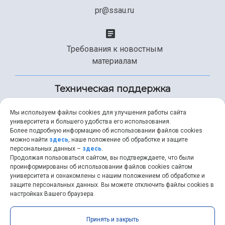
pr@ssau.ru
Требования к новостным
материалам
Техническая поддержка
Мы используем файлы cookies для улучшения работы сайта
университета и большего удобства его использования.
+7 (846) 267-49-99
Более подробную информацию об использовании файлов cookies
можно найти
здесь
, наше положение об обработке и защите
персональных данных –
здесь
.
Продолжая пользоваться сайтом, вы подтверждаете, что были
help@ssau.ru
проинформированы об использовании файлов cookies сайтом
университета и ознакомлены с нашим положением об обработке и
защите персональных данных. Вы можете отключить файлы cookies в
настройках Вашего браузера.
Самарский университет © 2026 |
ssau.ru
|
ssau@ssau.ru
|
Принять и закрыть