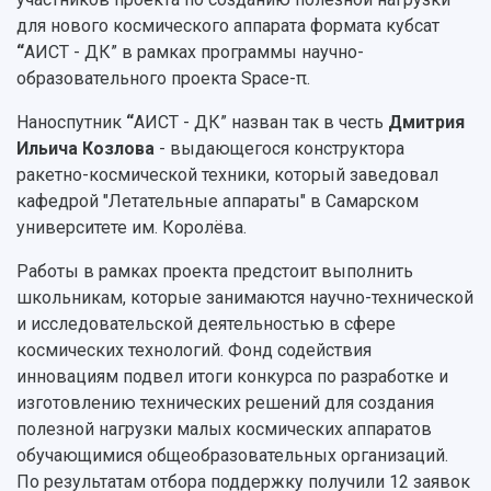
Сотрудники и преподаватели
Научная инфраструктура
Расписание занятий
для нового космического аппарата формата кубсат
Заслуженные деятели
Подкасты
“
АИСТ - ДК”
в рамках программы научно-
Научно-исследовательские подразделения
Структура университета
Стипендии
образовательного проекта Space-π.
Структурная схема управления научно-
Просветительский проект "Одержимы наукой
Институты и факультеты
исследовательской деятельностью
Тестирование иностранных граждан на
Наноспутник
“
АИСТ - ДК”
назван так в честь
Дмитрия
Кафедры
Материальная база
знание русского языка, истории России и
Ильича Козлова
- выдающегося конструктора
Научные подразделения
Подразделения научного обслуживания
основ законодательства РФ
ракетно-космической техники, который заведовал
Отделы и службы
Организационные документы
кафедрой "Летательные аппараты" в Самарском
Общественные организации
Платные образовательные услуги
Результаты научно-исследовательской
университете им. Королёва.
Институт искусственного интеллекта
Скидки на обучение
деятельности
Инжиниринговый центр
Работы в рамках проекта предстоит выполнить
Научно-технические разработки
Подготовительные курсы
Аграрный карбоновый полигон
школьникам, которые занимаются научно-технической
Конкурсы научных проектов и грантов
Архив
и исследовательской деятельностью в сфере
Областной конкурс "Молодой учёный"
Библиотека
космических технологий. Фонд содействия
Фирменный стиль
Отчеты о научно-исследовательской
инновациям подвел итоги конкурса по разработке и
Видеолекции
деятельности
изготовлению технических решений для создания
Устойчивое развитие
Журналы Самарского университета
полезной нагрузки малых космических аппаратов
Противодействие COVID-19
Научные конференции
Кампус
обучающимися общеобразовательных организаций.
Патенты
По результатам отбора поддержку получили 12 заявок
3D-тур по университету