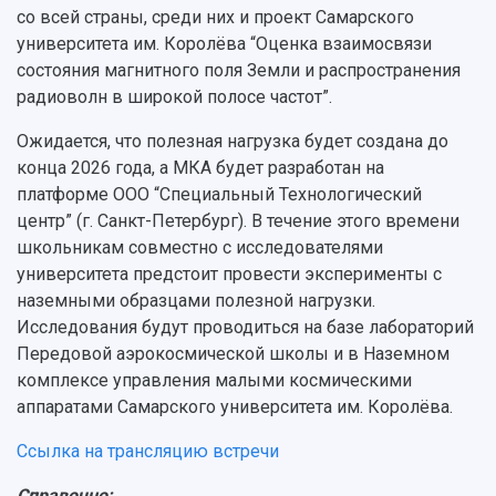
Публикации и издания
со всей страны, среди них и проект Самарского
Музеи
Отчеты о проведенных конференциях
университета им. Королёва “Оценка взаимосвязи
Учебный аэродром
состояния магнитного поля Земли и распространения
Центр истории авиационных двигателей
радиоволн в широкой полосе частот”.
Ботанический сад
Умный дом бабочек
Ожидается, что полезная нагрузка будет создана до
Международный межвузовский кампус
конца 2026 года, а МКА будет разработан на
платформе ООО “Специальный Технологический
Сведения об образовательной организации
центр” (г. Санкт-Петербург). В течение этого времени
Официальные документы
школьникам совместно с исследователями
университета предстоит провести эксперименты с
наземными образцами полезной нагрузки.
Исследования будут проводиться на базе лабораторий
Передовой аэрокосмической школы и в Наземном
комплексе управления малыми космическими
аппаратами Самарского университета им. Королёва.
Ссылка на трансляцию встречи
Справочно: