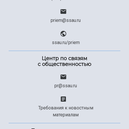
priem@ssau.ru
ssau.ru/priem
Центр по связям
с общественностью
pr@ssau.ru
Требования к новостным
материалам