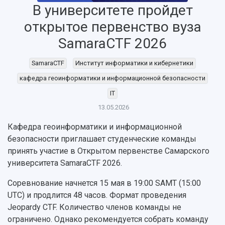
В университете пройдет
Об университете
Новости
Образование
Научно-исследовательская деятельность
История
Главные новости
Почему я выбираю Самарский университет?
Основные научные направления
открытое первенство вуза
Ключевые факты
Бортжурнал
Абитуриенту
Научные школы и ведущие научные коллектив
SamaraCTF 2026
Рейтинги
Объявления
Бакалавриат и специалитет
Диссертационные советы
События
Магистратура
Подготовка научных кадров
SamaraCTF
Институт информатики и кибернетики
Руководство
Аспирантура
Конкурс на замещение должностей научных
СМИ об университете
кафедра геоинформатики и информационной безопасности
Наблюдательный совет
Формы обучения
работников
Попечительский совет
IT
Учебные планы
Научно-технический совет
Пресс-центр
Ученый совет
Дополнительное образование
13.05.2026
Научные проекты и темы
Газета "Полет"
Ректорат
Институты и факультеты
Кафедра геоинформатики и информационной
Газета "Самарский университет"
Кадровый резерв
Аспирантура и докторантура
безопасности приглашает студенческие команды
Мы в соцсетях
Образовательные программы
принять участие в Открытом первенстве Самарского
Персоналии
Справочные материалы
университета SamaraCTF 2026.
Мультимедиа
Профессорско-преподавательский состав
Сотрудники и преподаватели
Научная инфраструктура
Расписание занятий
Соревнование начнется 15 мая в 19:00 SAMT (15:00
Заслуженные деятели
Подкасты
UTC) и продлится 48 часов. Формат проведения
Научно-исследовательские подразделения
Структура университета
Стипендии
Jeopardy CTF. Количество членов команды не
Структурная схема управления научно-
Просветительский проект "Одержимы наукой
ограничено. Однако рекомендуется собрать команду
Институты и факультеты
исследовательской деятельностью