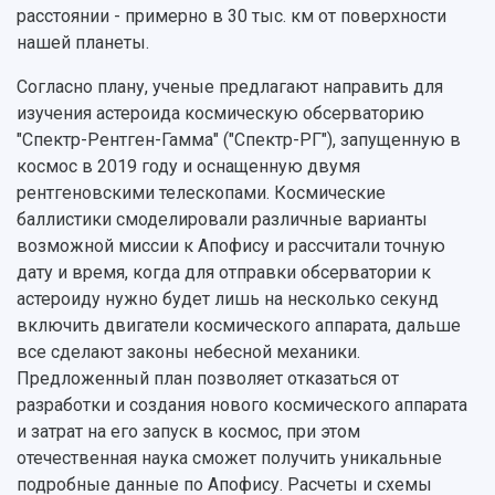
События
Магистратура
Подготовка научных кадров
расстоянии - примерно в 30 тыс. км от поверхности
Руководство
Аспирантура
Конкурс на замещение должностей научных
нашей планеты.
СМИ об университете
Наблюдательный совет
Формы обучения
работников
Попечительский совет
Учебные планы
Научно-технический совет
Согласно плану, ученые предлагают направить для
Пресс-центр
Ученый совет
Дополнительное образование
изучения астероида космическую обсерваторию
Научные проекты и темы
Газета "Полет"
Ректорат
"Спектр-Рентген-Гамма" ("Спектр-РГ"), запущенную в
Институты и факультеты
Газета "Самарский университет"
космос в 2019 году и оснащенную двумя
Кадровый резерв
Аспирантура и докторантура
рентгеновскими телескопами. Космические
Мы в соцсетях
Образовательные программы
баллистики смоделировали различные варианты
Персоналии
Справочные материалы
возможной миссии к Апофису и рассчитали точную
Мультимедиа
Профессорско-преподавательский состав
Сотрудники и преподаватели
дату и время, когда для отправки обсерватории к
Научная инфраструктура
Расписание занятий
Заслуженные деятели
Подкасты
астероиду нужно будет лишь на несколько секунд
Научно-исследовательские подразделения
включить двигатели космического аппарата, дальше
Структура университета
Стипендии
Структурная схема управления научно-
Просветительский проект "Одержимы наукой
все сделают законы небесной механики.
Институты и факультеты
исследовательской деятельностью
Тестирование иностранных граждан на
Предложенный план позволяет отказаться от
Кафедры
Материальная база
знание русского языка, истории России и
разработки и создания нового космического аппарата
Научные подразделения
Подразделения научного обслуживания
основ законодательства РФ
и затрат на его запуск в космос, при этом
Отделы и службы
Организационные документы
отечественная наука сможет получить уникальные
Общественные организации
Платные образовательные услуги
Результаты научно-исследовательской
подробные данные по Апофису. Расчеты и схемы
Институт искусственного интеллекта