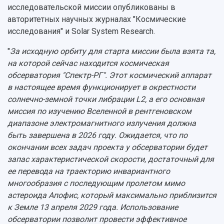
Скидки на обучение
деятельности
исследовательской миссии опубликованы в
Инжиниринговый центр
Научно-технические разработки
авторитетных научных журналах "Космические
Подготовительные курсы
Аграрный карбоновый полигон
Конкурсы научных проектов и грантов
исследования" и Solar System Research.
Архив
Областной конкурс "Молодой учёный"
Библиотека
"
За исходную орбиту для старта миссии была взята та,
Фирменный стиль
Отчеты о научно-исследовательской
на которой сейчас находится космическая
Видеолекции
деятельности
обсерватория "Спектр-РГ". Этот космический аппарат
Устойчивое развитие
Журналы Самарского университета
в настоящее время функционирует в окрестности
Противодействие COVID-19
Научные конференции
Кампус
солнечно-земной точки либрации L2, а его основная
Патенты
миссия по изучению Вселенной в рентгеновском
3D-тур по университету
Публикации и издания
диапазоне электромагнитного излучения должна
Музеи
Отчеты о проведенных конференциях
быть завершена в 2026 году. Ожидается, что по
Учебный аэродром
окончании всех задач проекта у обсерватории будет
Центр истории авиационных двигателей
запас характеристической скорости, достаточный для
Ботанический сад
ее перевода на траекторию инвариантного
Умный дом бабочек
многообразия с последующим пролетом мимо
Международный межвузовский кампус
астероида Апофис, который максимально приблизится
Сведения об образовательной организации
к Земле 13 апреля 2029 года. Использование
обсерватории позволит провести эффективное