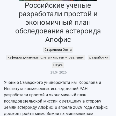
Российские ученые
разработали простой и
экономичный план
обследования астероида
Апофис
Старинова Ольга
кафедра динамики полета и систем управления
разработки
Наука
29.04.2026
Ученые Самарского университета им. Королёва и
НАЗАД
Института космических исследований РАН
Об университете
Новости
Образование
Научно-исследовательская деятельность
разработали простой и экономичный план
История
Главные новости
Почему я выбираю Самарский университет?
Основные научные направления
исследовательской миссии к летящему в сторону
Ключевые факты
Бортжурнал
Абитуриенту
Научные школы и ведущие научные коллектив
Земли астероиду Апофис. В апреле 2029 года Апофис
Рейтинги
Объявления
Бакалавриат и специалитет
Диссертационные советы
должен пройти мимо Земли на минимальном