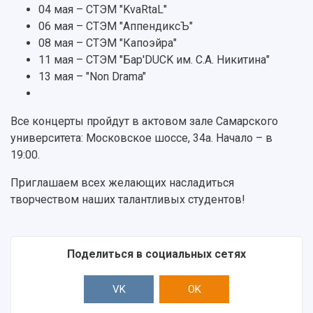
Институты и факультеты
исследовательской деятельностью
04 мая – СТЭМ "KvaRtaL"
Тестирование иностранных граждан на
Кафедры
Материальная база
знание русского языка, истории России и
06 мая – СТЭМ "АппендиксЪ"
Научные подразделения
Подразделения научного обслуживания
основ законодательства РФ
08 мая – СТЭМ "Капоэйра"
Отделы и службы
Организационные документы
11 мая – СТЭМ "Бар'DUCK им. С.А. Никитина"
Общественные организации
Платные образовательные услуги
13 мая – "Non Drama"
Результаты научно-исследовательской
Институт искусственного интеллекта
Скидки на обучение
деятельности
Инжиниринговый центр
Научно-технические разработки
Подготовительные курсы
Аграрный карбоновый полигон
Все концерты пройдут в актовом зале Самарского
Конкурсы научных проектов и грантов
Архив
университета: Московское шоссе, 34а. Начало – в
Областной конкурс "Молодой учёный"
Библиотека
19:00.
Фирменный стиль
Отчеты о научно-исследовательской
Видеолекции
деятельности
Приглашаем всех желающих насладиться
Устойчивое развитие
Журналы Самарского университета
творчеством наших талантливых студентов!
Противодействие COVID-19
Научные конференции
Кампус
Патенты
3D-тур по университету
Публикации и издания
Поделиться в социальных сетях
Музеи
Отчеты о проведенных конференциях
Учебный аэродром
VK
OK
Центр истории авиационных двигателей
Ботанический сад