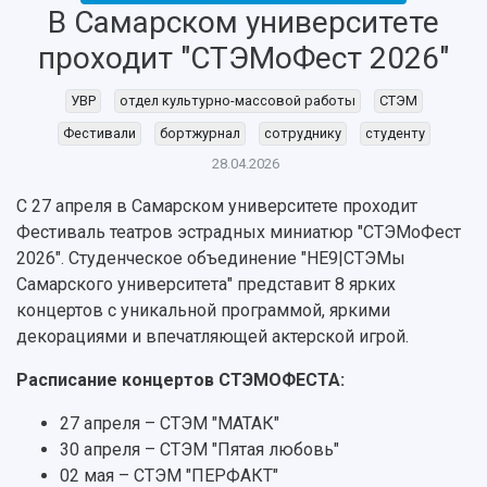
В Самарском университете
Об университете
Новости
Образование
Научно-исследовательская деятельность
проходит "СТЭМоФест 2026"
История
Главные новости
Почему я выбираю Самарский университет?
Основные научные направления
Ключевые факты
Бортжурнал
Абитуриенту
Научные школы и ведущие научные коллектив
УВР
отдел культурно-массовой работы
СТЭМ
Рейтинги
Объявления
Бакалавриат и специалитет
Диссертационные советы
Фестивали
бортжурнал
сотруднику
студенту
События
Магистратура
Подготовка научных кадров
Руководство
28.04.2026
Аспирантура
Конкурс на замещение должностей научных
СМИ об университете
Наблюдательный совет
Формы обучения
работников
С 27 апреля в Самарском университете проходит
Попечительский совет
Учебные планы
Научно-технический совет
Пресс-центр
Фестиваль театров эстрадных миниатюр "СТЭМоФест
Ученый совет
Дополнительное образование
2026". Студенческое объединение "НЕ9|СТЭМы
Научные проекты и темы
Газета "Полет"
Ректорат
Самарского университета" представит 8 ярких
Институты и факультеты
Газета "Самарский университет"
Кадровый резерв
Аспирантура и докторантура
концертов с уникальной программой, яркими
Мы в соцсетях
Образовательные программы
декорациями и впечатляющей актерской игрой.
Персоналии
Справочные материалы
Мультимедиа
Расписание концертов СТЭМОФЕСТА:
Профессорско-преподавательский состав
Сотрудники и преподаватели
Научная инфраструктура
Расписание занятий
Заслуженные деятели
27 апреля – СТЭМ "МАТАК"
Подкасты
Научно-исследовательские подразделения
30 апреля – СТЭМ "Пятая любовь"
Структура университета
Стипендии
Структурная схема управления научно-
Просветительский проект "Одержимы наукой
02 мая – СТЭМ "ПЕРФАКТ"