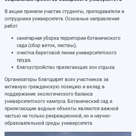
Структура университета
Стипендии
Структурная схема управления научно-
Просветительский проект "Одержимы наукой
В акции приняли участие студенты, преподаватели и
Институты и факультеты
исследовательской деятельностью
Тестирование иностранных граждан на
сотрудники университета. Основные направления
Кафедры
Материальная база
знание русского языка, истории России и
работ:
Научные подразделения
Подразделения научного обслуживания
основ законодательства РФ
Отделы и службы
Организационные документы
санитарная уборка территории ботанического
Общественные организации
Платные образовательные услуги
сада (сбор веток, листвы);
Результаты научно-исследовательской
Институт искусственного интеллекта
очистка береговой линии университетского
Скидки на обучение
деятельности
Инжиниринговый центр
пруда;
Научно-технические разработки
Подготовительные курсы
Аграрный карбоновый полигон
благоустройство прилегающих зон отдыха.
Конкурсы научных проектов и грантов
Архив
Областной конкурс "Молодой учёный"
Библиотека
Организаторы благодарят всех участников за
Фирменный стиль
Отчеты о научно-исследовательской
активную гражданскую позицию и вклад в
Видеолекции
деятельности
поддержание экологического баланса
Устойчивое развитие
Журналы Самарского университета
университетского кампуса. Ботанический сад и
Противодействие COVID-19
Научные конференции
прилегающие водные объекты являются важной
Кампус
Патенты
частью не только рекреационной, но и научно-
3D-тур по университету
Публикации и издания
образовательной среды университета.
Музеи
Отчеты о проведенных конференциях
Учебный аэродром