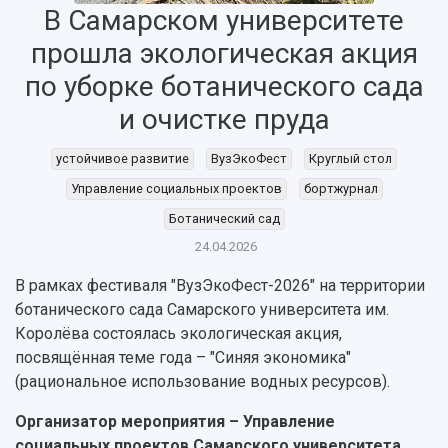
В Самарском университете
НАЗАД
прошла экологическая акция
Об университете
Новости
Образование
Научно-исследовательская деятельность
по уборке ботанического сада
История
Главные новости
Почему я выбираю Самарский университет?
Основные научные направления
и очистке пруда
Ключевые факты
Бортжурнал
Абитуриенту
Научные школы и ведущие научные коллектив
Рейтинги
Объявления
Бакалавриат и специалитет
Диссертационные советы
устойчивое развитие
ВузЭкоФест
Круглый стол
События
Магистратура
Подготовка научных кадров
Руководство
Управление социальных проектов
бортжурнал
Аспирантура
Конкурс на замещение должностей научных
СМИ об университете
Наблюдательный совет
Ботанический сад
Формы обучения
работников
Попечительский совет
Учебные планы
Научно-технический совет
24.04.2026
Пресс-центр
Ученый совет
Дополнительное образование
Научные проекты и темы
В рамках фестиваля "ВузЭкоФест-2026" на территории
Газета "Полет"
Ректорат
Институты и факультеты
ботанического сада Самарского университета им.
Газета "Самарский университет"
Кадровый резерв
Аспирантура и докторантура
Королёва состоялась экологическая акция,
Мы в соцсетях
Образовательные программы
посвящённая теме года – "Синяя экономика"
Персоналии
Справочные материалы
(рациональное использование водных ресурсов).
Мультимедиа
Профессорско-преподавательский состав
Сотрудники и преподаватели
Научная инфраструктура
Расписание занятий
Организатор мероприятия – Управление
Заслуженные деятели
Подкасты
социальных проектов Самарского университета
Научно-исследовательские подразделения