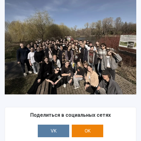
Центр истории авиационных двигателей
Ботанический сад
Умный дом бабочек
Международный межвузовский кампус
Сведения об образовательной организации
Официальные документы
Поделиться в социальных сетях
VK
OK