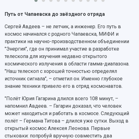
Отделы и службы
Организационные документы
Общественные организации
Платные образовательные услуги
Результаты научно-исследовательской
Путь от Чапаевска до звёздного отряда
Институт искусственного интеллекта
Скидки на обучение
деятельности
Инжиниринговый центр
Сергей Авдеев – не летчик, а инженер. Его путь в
Научно-технические разработки
Подготовительные курсы
Аграрный карбоновый полигон
космос начинался с родного Чапаевска, МИФИ и
Конкурсы научных проектов и грантов
Архив
практики на научно-производственном объединении
Областной конкурс "Молодой учёный"
Библиотека
"Энергия", где он принимал участие в разработке
Фирменный стиль
Отчеты о научно-исследовательской
телескопа для изучения недавно открытого
Видеолекции
деятельности
космического излучения в области гамма-диапазона.
Устойчивое развитие
Журналы Самарского университета
"Наш телескоп с хорошей точностью определял
Противодействие COVID-19
Научные конференции
Кампус
источник сигнала", – отметил он. Именно глубокое
Патенты
знание техники привело его в отряд космонавтов.
3D-тур по университету
Публикации и издания
Музеи
Отчеты о проведенных конференциях
"Полёт Юрия Гагарина длился всего 108 минут, –
Учебный аэродром
напомнил Авдеев. – Гагарин доказал, что человек
Центр истории авиационных двигателей
может находиться и работать в космосе. Следующий
Ботанический сад
полёт – Германа Титова – длился уже сутки. Выход в
Умный дом бабочек
открытый космос Алексея Леонова. Первые
Международный межвузовский кампус
стыковки: попробуй вручную совместить два