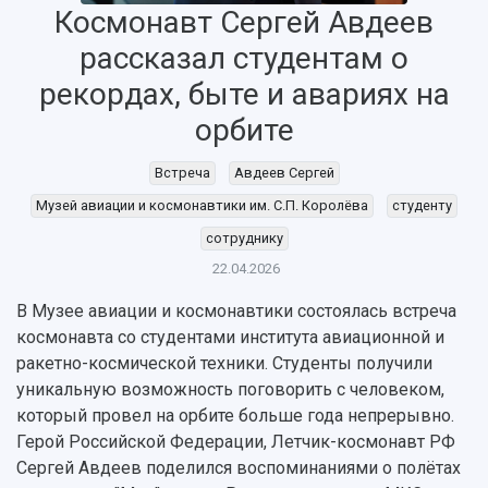
Космонавт Сергей Авдеев
рассказал студентам о
рекордах, быте и авариях на
орбите
Встреча
Авдеев Сергей
Музей авиации и космонавтики им. С.П. Королёва
студенту
сотруднику
22.04.2026
В Музее авиации и космонавтики состоялась встреча
космонавта со студентами института авиационной и
ракетно-космической техники. Студенты получили
уникальную возможность поговорить с человеком,
НАЗАД
который провел на орбите больше года непрерывно.
Герой Российской Федерации, Летчик-космонавт РФ
Об университете
Новости
Образование
Научно-исследовательская деятельность
Сергей Авдеев поделился воспоминаниями о полётах
История
Главные новости
Почему я выбираю Самарский университет?
Основные научные направления