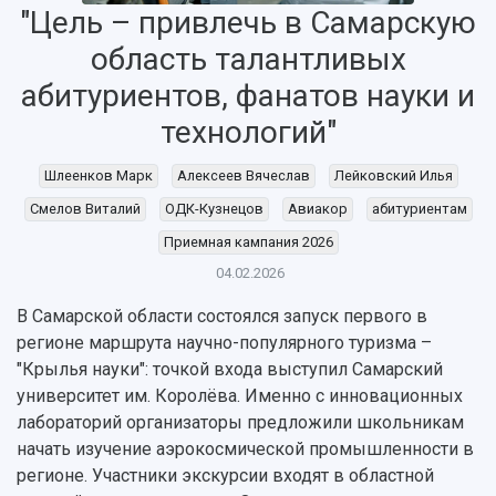
"Цель – привлечь в Самарскую
область талантливых
абитуриентов, фанатов науки и
технологий"
Шлеенков Марк
Алексеев Вячеслав
Лейковский Илья
Смелов Виталий
ОДК-Кузнецов
Авиакор
абитуриентам
Приемная кампания 2026
04.02.2026
НАЗАД
В Самарской области состоялся запуск первого в
регионе маршрута научно-популярного туризма –
Об университете
Новости
Образование
Научно-исследовательская деятельность
"Крылья науки": точкой входа выступил Самарский
История
Главные новости
Почему я выбираю Самарский университет?
Основные научные направления
университет им. Королёва. Именно с инновационных
Ключевые факты
Бортжурнал
Абитуриенту
Научные школы и ведущие научные коллектив
лабораторий организаторы предложили школьникам
Рейтинги
Объявления
Бакалавриат и специалитет
Диссертационные советы
начать изучение аэрокосмической промышленности в
События
Магистратура
Подготовка научных кадров
регионе. Участники экскурсии входят в областной
Руководство
Аспирантура
Конкурс на замещение должностей научных