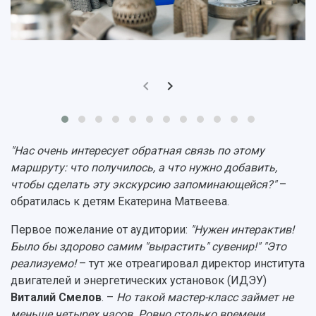
Научно-технические разработки
Подготовительные курсы
Аграрный карбоновый полигон
Конкурсы научных проектов и грантов
Архив
Областной конкурс "Молодой учёный"
Библиотека
Фирменный стиль
Отчеты о научно-исследовательской
Видеолекции
деятельности
Устойчивое развитие
Журналы Самарского университета
Противодействие COVID-19
Научные конференции
Кампус
Патенты
3D-тур по университету
Публикации и издания
"Нас очень интересует обратная связь по этому
Музеи
Отчеты о проведенных конференциях
маршруту: что получилось, а что нужно добавить,
Учебный аэродром
чтобы сделать эту экскурсию запоминающейся?"
–
Центр истории авиационных двигателей
обратилась к детям Екатерина Матвеева.
Ботанический сад
Умный дом бабочек
Первое пожелание от аудитории:
"Нужен интерактив!
Международный межвузовский кампус
Было бы здорово самим "вырастить" сувенир!" "Это
Сведения об образовательной организации
реализуемо!
– тут же отреагировал директор института
двигателей и энергетических установок (ИДЭУ)
Официальные документы
Виталий Смелов
. –
Но такой мастер-класс займет не
меньше четырех часов. Ровно столько времени