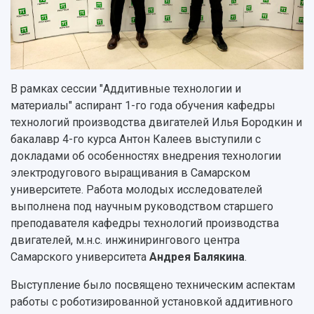
Противодействие COVID-19
Научные конференции
Кампус
Патенты
3D-тур по университету
Публикации и издания
Музеи
Отчеты о проведенных конференциях
Учебный аэродром
В рамках сессии "Аддитивные технологии и
Центр истории авиационных двигателей
материалы" аспирант 1-го года обучения кафедры
Ботанический сад
технологий производства двигателей Илья Бородкин и
Умный дом бабочек
бакалавр 4-го курса Антон Калеев выступили с
Международный межвузовский кампус
докладами об особенностях внедрения технологии
Сведения об образовательной организации
электродугового выращивания в Самарском
университете. Работа молодых исследователей
Официальные документы
выполнена под научным руководством старшего
преподавателя кафедры технологий производства
двигателей, м.н.с. инжинирингового центра
Самарского университета
Андрея Балякина
.
Выступление было посвящено техническим аспектам
работы с роботизированной установкой аддитивного