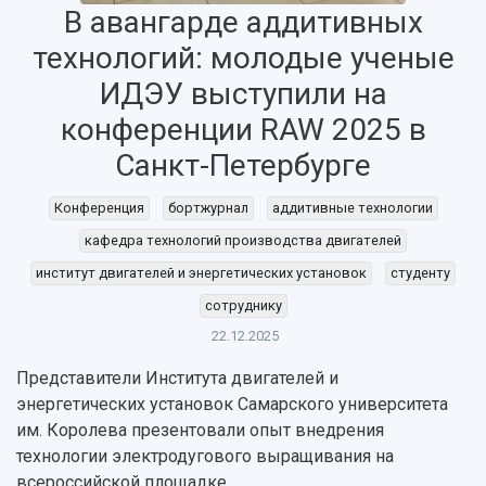
В авангарде аддитивных
технологий: молодые ученые
ИДЭУ выступили на
конференции RAW 2025 в
Санкт-Петербурге
НАЗАД
Об университете
Новости
Образование
Научно-исследовательская деятельность
Конференция
бортжурнал
аддитивные технологии
История
Главные новости
Почему я выбираю Самарский университет?
Основные научные направления
кафедра технологий производства двигателей
Ключевые факты
Бортжурнал
Абитуриенту
Научные школы и ведущие научные коллектив
институт двигателей и энергетических установок
студенту
Рейтинги
Объявления
Бакалавриат и специалитет
Диссертационные советы
сотруднику
События
Магистратура
Подготовка научных кадров
Руководство
22.12.2025
Аспирантура
Конкурс на замещение должностей научных
СМИ об университете
Наблюдательный совет
Формы обучения
работников
Представители Института двигателей и
Попечительский совет
Учебные планы
Научно-технический совет
Пресс-центр
энергетических установок Самарского университета
Ученый совет
Дополнительное образование
им. Королева презентовали опыт внедрения
Научные проекты и темы
Газета "Полет"
Ректорат
технологии электродугового выращивания на
Институты и факультеты
Газета "Самарский университет"
Кадровый резерв
Аспирантура и докторантура
всероссийской площадке.