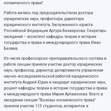
Кадровый резерв
Аспирантура и докторантура
космического права".
Мы в соцсетях
Образовательные программы
Работа велась под председательством доктора
Персоналии
Справочные материалы
Мультимедиа
юридических наук, профессора, директора
Профессорско-преподавательский состав
Сотрудники и преподаватели
Научная инфраструктура
юридического института, Заслуженного юриста
Расписание занятий
Заслуженные деятели
Подкасты
Российской Федерации Артура Безверхова. Секретарь
Научно-исследовательские подразделения
Структура университета
Стипендии
заседания – ассистент кафедры теории и истории
Структурная схема управления научно-
Просветительский проект "Одержимы наукой
государства и права и международного права Иван
Институты и факультеты
исследовательской деятельностью
Тестирование иностранных граждан на
Беляев.
Кафедры
Материальная база
знание русского языка, истории России и
Научные подразделения
Подразделения научного обслуживания
основ законодательства РФ
Из числа профессорско-преподавательского состава в
Отделы и службы
Организационные документы
работе секции приняли участие доктор юридических
Общественные организации
Платные образовательные услуги
наук, профессор, директор департамента управления
Результаты научно-исследовательской
Институт искусственного интеллекта
Скидки на обучение
деятельности
научно-исследовательской работой юридического
Инжиниринговый центр
института Андрей Юдин и кандидат юридических наук,
Научно-технические разработки
Подготовительные курсы
Аграрный карбоновый полигон
доцент кафедры теории и истории государства и права
Конкурсы научных проектов и грантов
Архив
и международного права Мария Артамонова. Всего в
Областной конкурс "Молодой учёный"
Библиотека
заседании секции "Вызовы космического права"
Фирменный стиль
Отчеты о научно-исследовательской
приняли участие 113 студентов, аспирантов и
Видеолекции
деятельности