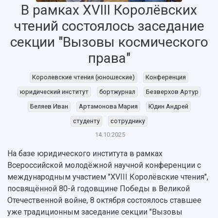
В рамках XVIII Королёвских
чтений состоялось заседание
секции "Вызовы космического
права"
Королевские чтения (юношеские)
Конференция
НАЗАД
юридический институт
бортжурнал
Безверхов Артур
Об университете
Новости
Образование
Научно-исследовательская деятельность
Беляев Иван
Артамонова Мария
Юдин Андрей
История
Главные новости
Почему я выбираю Самарский университет?
Основные научные направления
студенту
сотруднику
Ключевые факты
Бортжурнал
Абитуриенту
Научные школы и ведущие научные коллектив
14.10.2025
Рейтинги
Объявления
Бакалавриат и специалитет
Диссертационные советы
События
Магистратура
Подготовка научных кадров
На базе юридического института в рамках
Руководство
Аспирантура
Конкурс на замещение должностей научных
Всероссийской молодёжной научной конференции с
СМИ об университете
Наблюдательный совет
Формы обучения
работников
международным участием "XVIII Королёвские чтения",
Попечительский совет
Учебные планы
Научно-технический совет
Пресс-центр
посвящённой 80-й годовщине Победы в Великой
Ученый совет
Дополнительное образование
Отечественной войне, 8 октября состоялось ставшее
Научные проекты и темы
Газета "Полет"
Ректорат
уже традиционным заседание секции "Вызовы
Институты и факультеты
Газета "Самарский университет"