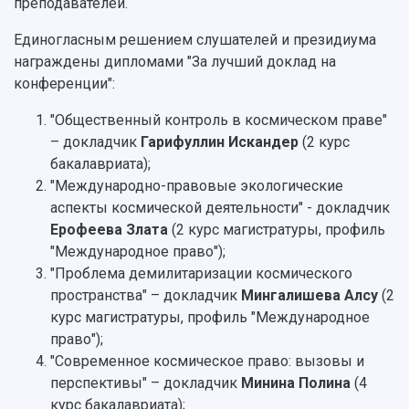
Устойчивое развитие
преподавателей.
Журналы Самарского университета
Противодействие COVID-19
Научные конференции
Единогласным решением слушателей и президиума
Кампус
Патенты
награждены дипломами "За лучший доклад на
3D-тур по университету
Публикации и издания
конференции":
Музеи
Отчеты о проведенных конференциях
Учебный аэродром
"Общественный контроль в космическом праве"
Центр истории авиационных двигателей
– докладчик
Гарифуллин Искандер
(2 курс
Ботанический сад
бакалавриата);
Умный дом бабочек
"Международно-правовые экологические
Международный межвузовский кампус
аспекты космической деятельности" - докладчик
Ерофеева Злата
(2 курс магистратуры, профиль
Сведения об образовательной организации
"Международное право");
"Проблема демилитаризации космического
Официальные документы
пространства" – докладчик
Мингалишева Алсу
(2
курс магистратуры, профиль "Международное
право");
"Современное космическое право: вызовы и
перспективы" – докладчик
Минина Полина
(4
курс бакалавриата);