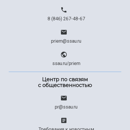
8 (846) 267-48-67
priem@ssau.ru
ssau.ru/priem
Центр по связям
с общественностью
pr@ssau.ru
Требования к новостным