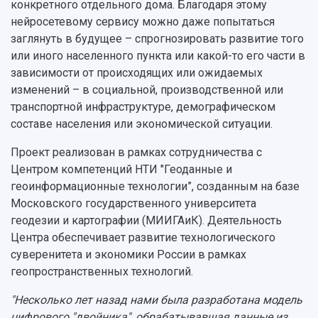
конкретного отдельного дома. Благодаря этому
Конкурсы научных проектов и грантов
Архив
нейросетевому сервису можно даже попытаться
Областной конкурс "Молодой учёный"
Библиотека
заглянуть в будущее – спрогнозировать развитие того
Фирменный стиль
Отчеты о научно-исследовательской
или иного населенного пункта или какой-то его части в
Видеолекции
деятельности
Устойчивое развитие
зависимости от происходящих или ожидаемых
Журналы Самарского университета
Противодействие COVID-19
изменений – в социальной, производственной или
Научные конференции
Кампус
транспортной инфраструктуре, демографическом
Патенты
составе населения или экономической ситуации.
3D-тур по университету
Публикации и издания
Музеи
Отчеты о проведенных конференциях
Проект реализован в рамках сотрудничества с
Учебный аэродром
Центром компетенций НТИ "Геоданные и
Центр истории авиационных двигателей
геоинформационные технологии”, созданным на базе
Ботанический сад
Московского государственного университета
Умный дом бабочек
геодезии и картографии (МИИГАиК). Деятельность
Международный межвузовский кампус
Центра обеспечивает развитие технологического
Сведения об образовательной организации
суверенитета и экономики России в рамках
геопространственных технологий.
Официальные документы
"Несколько лет назад нами была разработана модель
цифрового "двойника", обрабатывавшая данные из