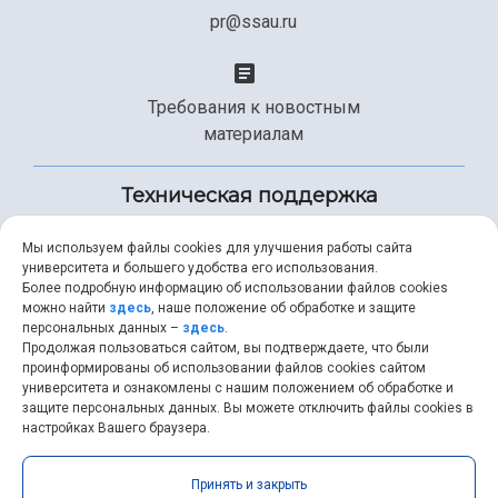
pr@ssau.ru
Требования к новостным
материалам
Техническая поддержка
Мы используем файлы cookies для улучшения работы сайта
университета и большего удобства его использования.
+7 (846) 267-49-99
Более подробную информацию об использовании файлов cookies
можно найти
здесь
, наше положение об обработке и защите
персональных данных –
здесь
.
Продолжая пользоваться сайтом, вы подтверждаете, что были
help@ssau.ru
проинформированы об использовании файлов cookies сайтом
университета и ознакомлены с нашим положением об обработке и
защите персональных данных. Вы можете отключить файлы cookies в
настройках Вашего браузера.
Самарский университет © 2026 |
ssau.ru
|
ssau@ssau.ru
|
Принять и закрыть