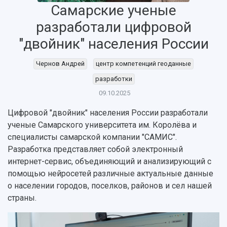
Самарские ученые
разработали цифровой
"двойник" населения России
Чернов Андрей
центр компетенций геоданные
разработки
09.10.2025
Цифровой "двойник" населения России разработали
ученые Самарского университета им. Королёва и
НАЗАД
специалисты самарской компании "САМИС".
Разработка представляет собой электронный
Об университете
Новости
Образование
Научно-исследовательская деятельность
интернет-сервис, объединяющий и анализирующий с
История
Главные новости
Почему я выбираю Самарский университет?
Основные научные направления
помощью нейросетей различные актуальные данные
Ключевые факты
Бортжурнал
Абитуриенту
Научные школы и ведущие научные коллектив
о населении городов, поселков, районов и сел нашей
Рейтинги
Объявления
Бакалавриат и специалитет
Диссертационные советы
страны.
События
Магистратура
Подготовка научных кадров
Руководство
Аспирантура
Конкурс на замещение должностей научных
СМИ об университете
Наблюдательный совет