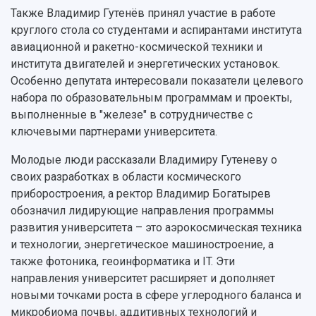
Публикации и издания
Также Владимир Гутенёв принял участие в работе
Музеи
Отчеты о проведенных конференциях
круглого стола со студентами и аспирантами института
Учебный аэродром
авиационной и ракетно-космической техники и
Центр истории авиационных двигателей
института двигателей и энергетических установок.
Ботанический сад
Особенно депутата интересовали показатели целевого
Умный дом бабочек
набора по образовательным программам и проекты,
Международный межвузовский кампус
выполненные в "железе" в сотрудничестве с
Сведения об образовательной организации
ключевыми партнерами университета.
Официальные документы
Молодые люди рассказали Владимиру Гутеневу о
своих разработках в области космического
приборостроения, а ректор Владимир Богатырев
обозначил лидирующие направления программы
развития университета – это аэрокосмическая техника
и технологии, энергетическое машиностроение, а
также фотоника, геоинформатика и IT. Эти
направления университет расширяет и дополняет
новыми точками роста в сфере углеродного баланса и
микробиома почвы, аддитивных технологий и