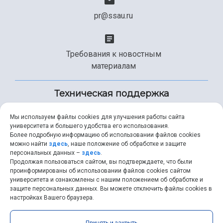
pr@ssau.ru
Требования к новостным
материалам
Техническая поддержка
Мы используем файлы cookies для улучшения работы сайта
университета и большего удобства его использования.
+7 (846) 267-49-99
Более подробную информацию об использовании файлов cookies
можно найти
здесь
, наше положение об обработке и защите
персональных данных –
здесь
.
Продолжая пользоваться сайтом, вы подтверждаете, что были
help@ssau.ru
проинформированы об использовании файлов cookies сайтом
университета и ознакомлены с нашим положением об обработке и
защите персональных данных. Вы можете отключить файлы cookies в
настройках Вашего браузера.
Самарский университет © 2026 |
ssau.ru
|
ssau@ssau.ru
|