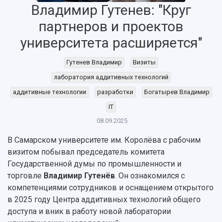
Владимир Гутенев: "Круг
партнеров и проектов
университета расширяется"
НАЗАД
Об университете
Новости
Образование
Научно-исследовательская деятельность
Гутенев Владимир
Визиты
История
Главные новости
Почему я выбираю Самарский университет?
Основные научные направления
лаборатория аддитивных технологий
Ключевые факты
Бортжурнал
Абитуриенту
Научные школы и ведущие научные коллектив
аддитивные технологии
разработки
Богатырев Владимир
Рейтинги
Объявления
Бакалавриат и специалитет
Диссертационные советы
IT
События
Магистратура
Подготовка научных кадров
Руководство
08.09.2025
Аспирантура
Конкурс на замещение должностей научных
СМИ об университете
Наблюдательный совет
Формы обучения
работников
В Самарском университете им. Королёва с рабочим
Попечительский совет
Учебные планы
Научно-технический совет
Пресс-центр
визитом побывал председатель комитета
Ученый совет
Дополнительное образование
Государственной думы по промышленности и
Научные проекты и темы
Газета "Полет"
Ректорат
торговле
Владимир Гутенёв
. Он ознакомился с
Институты и факультеты
Газета "Самарский университет"
Кадровый резерв
Аспирантура и докторантура
компетенциями сотрудников и оснащением открытого
Мы в соцсетях
Образовательные программы
в 2025 году Центра аддитивных технологий общего
Персоналии
Справочные материалы
доступа и вник в работу новой лаборатории
Мультимедиа