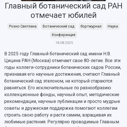
Главный ботанический сад РАН
НАЗАД
отмечает юбилей
Об университете
Новости
Образование
Научно-исследовательская деятельность
Розно Светлана
Ботанический сад
бортжурнал
Наука
История
Главные новости
Почему я выбираю Самарский университет?
Основные научные направления
Конференция
Ключевые факты
Бортжурнал
Абитуриенту
Научные школы и ведущие научные коллектив
Рейтинги
Объявления
Бакалавриат и специалитет
Диссертационные советы
18.08.2025
События
Магистратура
Подготовка научных кадров
Руководство
В 2025 году Главный ботанический сад имени Н.В.
Аспирантура
Конкурс на замещение должностей научных
СМИ об университете
Цицина РАН (Москва) отмечает свое 80-летие. Все эти
Наблюдательный совет
Формы обучения
работников
годы коллеги-сотрудники ботанических садов России,
Попечительский совет
Учебные планы
Научно-технический совет
Пресс-центр
признавая его научные достижения, считают Главный
Ученый совет
Дополнительное образование
Научные проекты и темы
ботанический сад эталоном, на который стараются
Газета "Полет"
Ректорат
Институты и факультеты
равняться. Его исключительные по разнообразию
Газета "Самарский университет"
Кадровый резерв
Аспирантура и докторантура
коллекционные фонды, научный опыт, методические
Мы в соцсетях
Образовательные программы
рекомендации, научные публикации и просто мудрые
Персоналии
Справочные материалы
советы и дружеская поддержка помогают коллегам
Мультимедиа
Профессорско-преподавательский состав
Сотрудники и преподаватели
строить свою работу и расти самим, взращивая их
Научная инфраструктура
Расписание занятий
Заслуженные деятели
любимые растения. Регулярно проводимые Главным
Подкасты