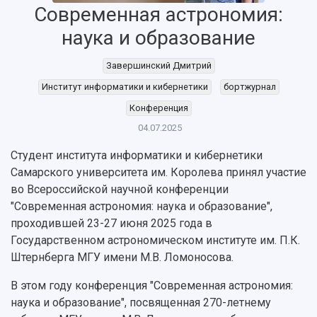
Современная астрономия:
НАЗАД
наука и образование
Об университете
Новости
Образование
Научно-исследовательская деятельность
Завершинский Дмитрий
История
Главные новости
Почему я выбираю Самарский университет?
Основные научные направления
Ключевые факты
Бортжурнал
Абитуриенту
Научные школы и ведущие научные коллектив
Институт информатики и кибернетики
бортжурнал
Рейтинги
Объявления
Бакалавриат и специалитет
Диссертационные советы
Конференция
События
Магистратура
Подготовка научных кадров
04.07.2025
Руководство
Аспирантура
Конкурс на замещение должностей научных
СМИ об университете
Наблюдательный совет
Формы обучения
работников
Студент института информатики и кибернетики
Попечительский совет
Учебные планы
Научно-технический совет
Самарского университета им. Королева принял участие
Пресс-центр
Ученый совет
Дополнительное образование
во Всероссийской научной конференции
Научные проекты и темы
Газета "Полет"
Ректорат
"Современная астрономия: наука и образование",
Институты и факультеты
Газета "Самарский университет"
проходившей 23-27 июня 2025 года в
Кадровый резерв
Аспирантура и докторантура
Государственном астрономическом институте им. П.К.
Мы в соцсетях
Образовательные программы
Штернберга МГУ имени М.В. Ломоносова.
Персоналии
Справочные материалы
Мультимедиа
Профессорско-преподавательский состав
Сотрудники и преподаватели
В этом году конференция "Современная астрономия:
Научная инфраструктура
Расписание занятий
Заслуженные деятели
наука и образование", посвященная 270-летнему
Подкасты
Научно-исследовательские подразделения