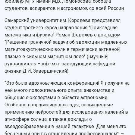
юбилею МГУ имени М.В. Ломоносова, собрала
Структура университета
Стипендии
Структурная схема управления научно-
студентов, аспирантов и астрономов со всей России.
Просветительский проект "Одержимы наукой
Институты и факультеты
исследовательской деятельностью
Тестирование иностранных граждан на
Кафедры
Материальная база
Самарский университет им. Королева представлял
знание русского языка, истории России и
Научные подразделения
Подразделения научного обслуживания
студент третьего курса направления "Прикладная
основ законодательства РФ
Отделы и службы
Организационные документы
математика и физика" Роман Шевелев с докладом
Общественные организации
"Решение граничной задачи об эволюции медленных
Платные образовательные услуги
Результаты научно-исследовательской
Институт искусственного интеллекта
магнитоакустических волн в термически активной
Скидки на обучение
деятельности
Инжиниринговый центр
плазме в сильном магнитном поле" (научный
Научно-технические разработки
Подготовительные курсы
Аграрный карбоновый полигон
руководитель – к.ф.-м.н., заведующий кафедрой
Конкурсы научных проектов и грантов
Архив
физики Д.И. Завершинский).
Областной конкурс "Молодой учёный"
Библиотека
Фирменный стиль
Отчеты о научно-исследовательской
"Это была вдохновляющая конференция! Я получил на
Видеолекции
деятельности
ней много положительного опыта, знакомства и
Устойчивое развитие
Журналы Самарского университета
общение с экспертами в области астрономии.
Противодействие COVID-19
Научные конференции
Особенно понравились доклады, посвященные
Кампус
Патенты
применению нейросетей для исследования явлений в
3D-тур по университету
Публикации и издания
атмосфере солнца, а также доклады о
Музеи
Отчеты о проведенных конференциях
звездообразовании в нашей галактике. Для меня это
Учебный аэродром
бесценный опыт в становлении профессионалом", –