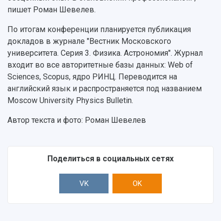
Центр истории авиационных двигателей
пишет Роман Шевелев.
Ботанический сад
По итогам конференции планируется публикация
Умный дом бабочек
докладов в журнале "Вестник Московского
Международный межвузовский кампус
университета. Серия 3. Физика. Астрономия". Журнал
Сведения об образовательной организации
входит во все авторитетные базы данных: Web of
Sciences, Scopus, ядро РИНЦ. Переводится на
Официальные документы
английский язык и распространяется под названием
Moscow University Physics Bulletin.
Автор текста и фото: Роман Шевелев
Поделиться в социальных сетях
VK
OK