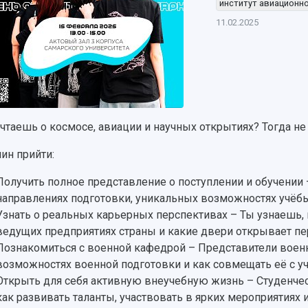
институт авиационно
11.02.2025
чтаешь о космосе, авиации и научных открытиях? Тогда н
чин прийти:
Получить полное представление о поступлении и обучении
направлениях подготовки, уникальных возможностях учёбы
Узнать о реальных карьерных перспективах – Ты узнаешь,
ведущих предприятиях страны и какие двери открывает пе
Познакомиться с военной кафедрой – Представители военн
возможностях военной подготовки и как совмещать её с уч
Открыть для себя активную внеучебную жизнь – Студенче
как развивать таланты, участвовать в ярких мероприятиях 