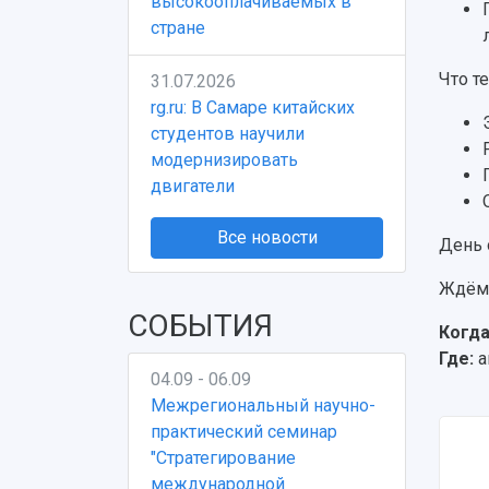
высокооплачиваемых в
стране
Что т
31.07.2026
rg.ru: В Самаре китайских
студентов научили
модернизировать
двигатели
Все новости
День 
Ждём
СОБЫТИЯ
Когда
Где:
а
04.09 - 06.09
Межрегиональный научно-
практический семинар
"Стратегирование
международной