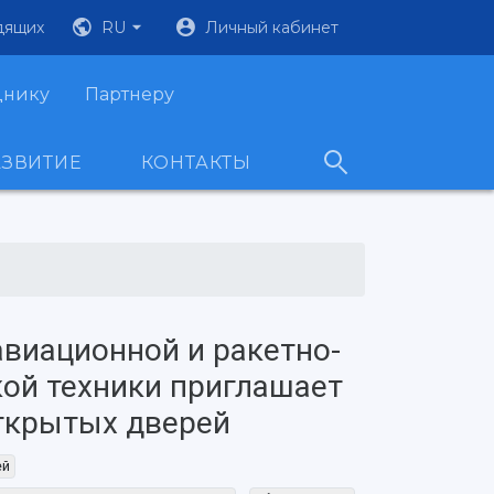
дящих
RU
Личный кабинет
днику
Партнеру
АЗВИТИЕ
КОНТАКТЫ
авиационной и ракетно-
ой техники приглашает
открытых дверей
ей