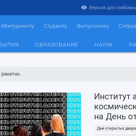
Версия для слабови
Абитуриенту
Студенту
Выпускнику
Сотру
ОБЫТИЯ
ОБРАЗОВАНИЕ
НАУКА
Р
ракетно...
Институт 
космическ
на День 
Дни открытых двер