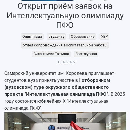
Открыт приём заявок на
Интеллектуальную олимпиаду
ПФО
НАЗАД
Олимпиада
студенту
Образование
УВР
Об университете
Новости
Образование
Научно-исследовательская деятельность
отдел сопровождения воспитательной работы
История
Главные новости
Почему я выбираю Самарский университет?
Основные научные направления
Силантьева Татьяна
бортжурнал
Ключевые факты
Бортжурнал
Абитуриенту
Научные школы и ведущие научные коллектив
03.02.2025
Рейтинги
Объявления
Бакалавриат и специалитет
Диссертационные советы
События
Магистратура
Подготовка научных кадров
Самарский университет им. Королёва приглашает
Руководство
Аспирантура
Конкурс на замещение должностей научных
студентов вуза принять участие в
I отборочном
СМИ об университете
Наблюдательный совет
Формы обучения
работников
(вузовском) туре окружного общественного
Попечительский совет
Учебные планы
Научно-технический совет
проекта "Интеллектуальная олимпиада ПФО".
В 2025
Пресс-центр
Ученый совет
Дополнительное образование
году состоится юбилейная X "Интеллектуальная
Научные проекты и темы
Газета "Полет"
Ректорат
олимпиада ПФО".
Институты и факультеты
Газета "Самарский университет"
Кадровый резерв
Аспирантура и докторантура
Мы в соцсетях
Образовательные программы
Персоналии
Справочные материалы