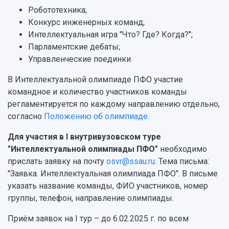
3D-тур по университету
Робототехника;
Публикации и издания
Музеи
Конкурс инженерных команд;
Отчеты о проведенных конференциях
Учебный аэродром
Интеллектуальная игра "Что? Где? Когда?";
Центр истории авиационных двигателей
Парламентские дебаты;
Ботанический сад
Управленческие поединки
Умный дом бабочек
В Интеллектуальной олимпиаде ПФО участие
Международный межвузовский кампус
командное и количество участников команды
Сведения об образовательной организации
регламентируется по каждому направлению отдельно,
согласно
Положению об олимпиаде.
Официальные документы
Для участия в I внутривузовском туре
"Интеллектуальной олимпиады ПФО"
необходимо
прислать заявку на почту
osvr@ssau.ru
. Тема письма:
"Заявка. Интеллектуальная олимпиада ПФО". В письме
указать название команды, ФИО участников, номер
группы, телефон, направление олимпиады.
Приём заявок на I тур
–
до 6.02.2025 г. по всем